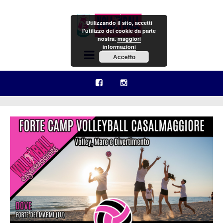
Utilizzando il sito, accetti
l'utilizzo dei cookie da parte
nostra.
maggiori
informazioni
Menu
Accetto