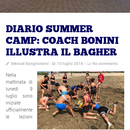
DIARIO SUMMER
CAMP: COACH BONINI
ILLUSTRA IL BAGHER
Manuel Bongiovanni
10 luglio 2018
No comments
Nella
mattinata di
lunedì 9
luglio sono
iniziate
ufficialmente
le lezioni