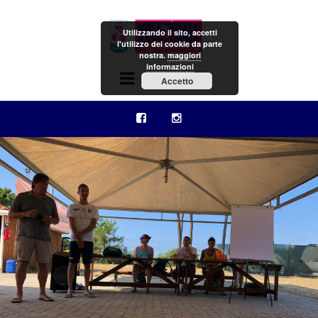
Utilizzando il sito, accetti
l'utilizzo dei cookie da parte
nostra.
maggiori
informazioni
Menu
Accetto