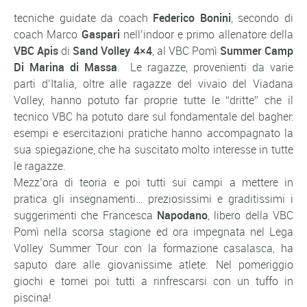
tecniche guidate da coach
Federico Bonini
, secondo di
coach Marco
Gaspari
nell’indoor e primo allenatore della
VBC Apis
di
Sand Volley 4×4
, al VBC Pomì
Summer Camp
Di Marina di Massa
. Le ragazze, provenienti da varie
parti d’Italia, oltre alle ragazze del vivaio del Viadana
Volley, hanno potuto far proprie tutte le “dritte” che il
tecnico VBC ha potuto dare sul fondamentale del bagher:
esempi e esercitazioni pratiche hanno accompagnato la
sua spiegazione, che ha suscitato molto interesse in tutte
le ragazze.
Mezz’ora di teoria e poi tutti sui campi a mettere in
pratica gli insegnamenti… preziosissimi e graditissimi i
suggerimenti che Francesca
Napodano
, libero della VBC
Pomì nella scorsa stagione ed ora impegnata nel Lega
Volley Summer Tour con la formazione casalasca, ha
saputo dare alle giovanissime atlete. Nel pomeriggio
giochi e tornei poi tutti a rinfrescarsi con un tuffo in
piscina!