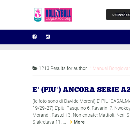
Welc
Utilizzando 
1213 Results for
author:
Manuel Bongiova
E’ (PIU’) ANCORA SERIE A2!!
(le foto sono di Davide Moroni) E' PIU' CAS
19/29-27) E'più: Pasquino 6, Ravarini 7, Nwokoy
Morandi, Rastelli 3. Non entrate: Mattioli, Neri, 
Siakretava 11, ...
More