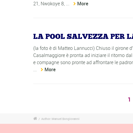
21, Nwokoye 8, ...
More
LA POOL SALVEZZA PER L
(la foto è di Matteo Lannucci) Chiuso il girone 
Casalmaggiore è pronta ad iniziare il ritorno 
e compagne sono pronte ad affrontare le padron
...
More
1
/
Author: Manuel Bongiovanni