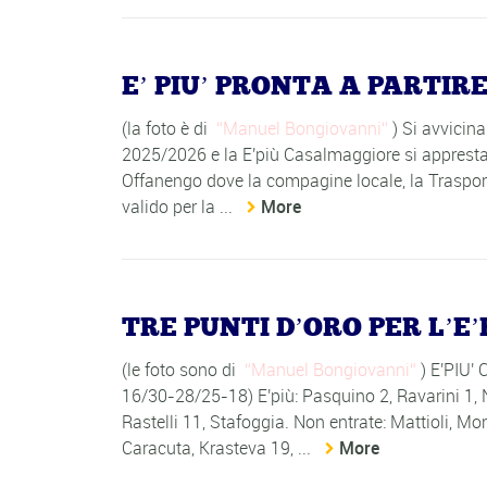
E’ PIU’ PRONTA A PARTIR
(la foto è di
Manuel Bongiovanni
) Si avvicin
2025/2026 e la E'più Casalmaggiore si appresta
Offanengo dove la compagine locale, la Traspor
valido per la ...
More
TRE PUNTI D’ORO PER L’
(le foto sono di
Manuel Bongiovanni
) E'PIU
16/30-28/25-18) E'più: Pasquino 2, Ravarini 1,
Rastelli 11, Stafoggia. Non entrate: Mattioli, Mo
Caracuta, Krasteva 19, ...
More