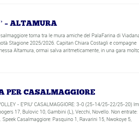
U’ – ALTAMURA
asalmaggiore torna tra le mura amiche del PalaFarina di Viadana
Tigotà Stagione 2025/2026. Capitan Chiara Costagli e compagne
nessa Altamura, ormai salva aritmeticamente, in una gara molt
LA PER CASALMAGGIORE
A VOLLEY - E'PIU' CASALMAGGIORE: 3-0 (25-14/25-22/25-20) Im
Hoogers 17, Bulovic 10, Gambini (L), Vecchi, Novello. Non entrate:
ll. Speek Casalmaggiore: Pasquino 1, Ravarini 15, Nwokoye 5,