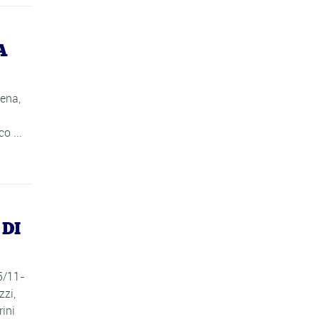
A
dena,
o ...
 DI
5/11-
zzi,
ini