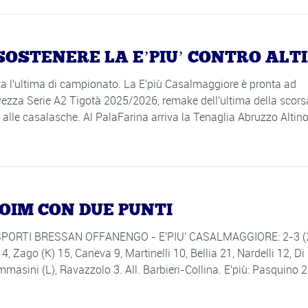
SOSTENERE LA E’PIU’ CONTRO ALT
vata l'ultima di campionato. La E'più Casalmaggiore è pronta ad
lvezza Serie A2 Tigotà 2025/2026, remake dell'ultima della scor
a alle casalasche. Al PalaFarina arriva la Tenaglia Abruzzo Altin
COIM CON DUE PUNTI
 TRASPORTI BRESSAN OFFANENGO - E'PIU' CASALMAGGIORE: 2-3 (
Zago (K) 15, Caneva 9, Martinelli 10, Bellia 21, Nardelli 12, Di
asini (L), Ravazzolo 3. All. Barbieri-Collina. E'più: Pasquino 2