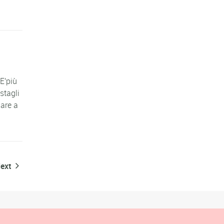
E'più
stagli
are a
ext