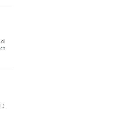
 di
tch
L),