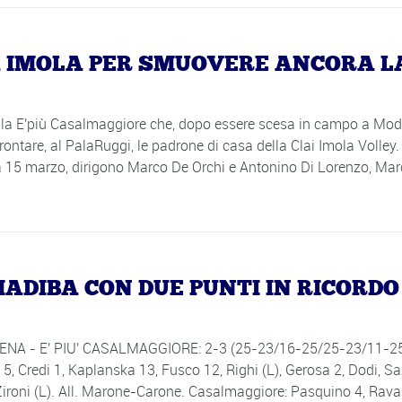
A IMOLA PER SMUOVERE ANCORA L
 per la E'più Casalmaggiore che, dopo essere scesa in campo a Mo
frontare, al PalaRuggi, le padrone di casa della Clai Imola Volley.
ca 15 marzo, dirigono Marco De Orchi e Antonino Di Lorenzo, Marc
MADIBA CON DUE PUNTI IN RICORDO
ODENA - E' PIU' CASALMAGGIORE: 2-3 (25-23/16-25/25-23/11-2
5, Credi 1, Kaplanska 13, Fusco 12, Righi (L), Gerosa 2, Dodi, Sa
Zironi (L). All. Marone-Carone. Casalmaggiore: Pasquino 4, Ravar