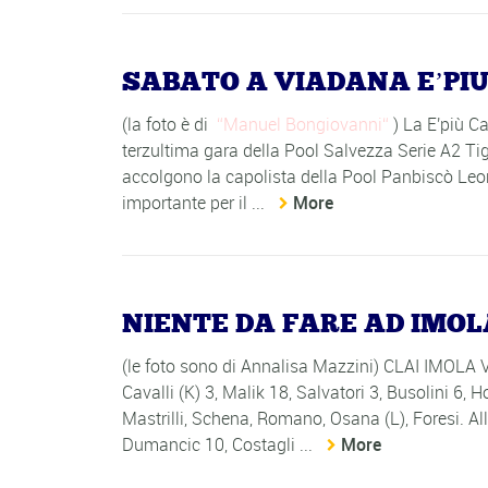
SABATO A VIADANA E’PI
(la foto è di
Manuel Bongiovanni
) La E'più C
terzultima gara della Pool Salvezza Serie A2 
accolgono la capolista della Pool Panbiscò Leo
importante per il ...
More
NIENTE DA FARE AD IMO
(le foto sono di Annalisa Mazzini) CLAI IMOL
Cavalli (K) 3, Malik 18, Salvatori 3, Busolini 6, 
Mastrilli, Schena, Romano, Osana (L), Foresi. A
Dumancic 10, Costagli ...
More