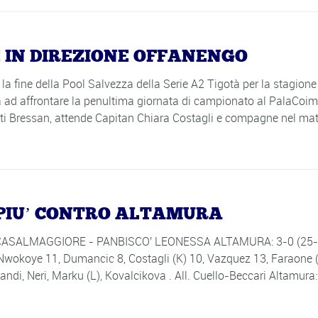
E IN DIREZIONE OFFANENGO
a la fine della Pool Salvezza della Serie A2 Tigotà per la stagione
 ad affrontare la penultima giornata di campionato al PalaCoim
ti Bressan, attende Capitan Chiara Costagli e compagne nel ma
E’PIU’ CONTRO ALTAMURA
' CASALMAGGIORE - PANBISCO' LEONESSA ALTAMURA: 3-0 (25-
 Nwokoye 11, Dumancic 8, Costagli (K) 10, Vazquez 13, Faraone (
randi, Neri, Marku (L), Kovalcikova . All. Cuello-Beccari Altamura: