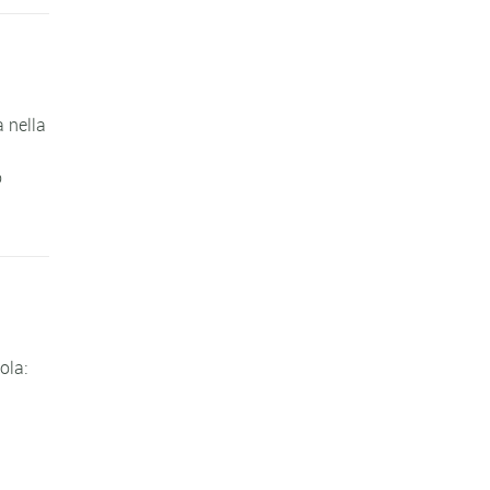
 nella
o
ola: