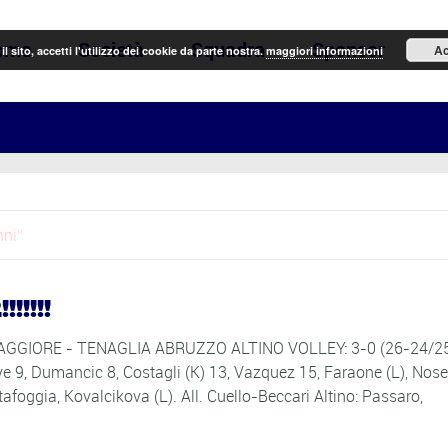
ome
Società
Squadra
Sponsor
N
Ac
il sito, accetti l'utilizzo dei cookie da parte nostra.
maggiori informazioni
nni
!!!!!
ALMAGGIORE - TENAGLIA ABRUZZO ALTINO VOLLEY: 3-0 (26-24/2
e 9, Dumancic 8, Costagli (K) 13, Vazquez 15, Faraone (L), Nosel
Stafoggia, Kovalcikova (L). All. Cuello-Beccari Altino: Passaro,