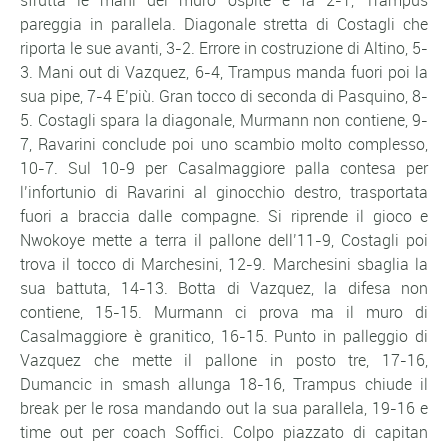
sfrutta le mani del muro ospite e fa 2-1, Trampus
pareggia in parallela. Diagonale stretta di Costagli che
riporta le sue avanti, 3-2. Errore in costruzione di Altino, 5-
3. Mani out di Vazquez, 6-4, Trampus manda fuori poi la
sua pipe, 7-4 E’più. Gran tocco di seconda di Pasquino, 8-
5. Costagli spara la diagonale, Murmann non contiene, 9-
7, Ravarini conclude poi uno scambio molto complesso,
10-7. Sul 10-9 per Casalmaggiore palla contesa per
l’infortunio di Ravarini al ginocchio destro, trasportata
fuori a braccia dalle compagne. Si riprende il gioco e
Nwokoye mette a terra il pallone dell’11-9, Costagli poi
trova il tocco di Marchesini, 12-9. Marchesini sbaglia la
sua battuta, 14-13. Botta di Vazquez, la difesa non
contiene, 15-15. Murmann ci prova ma il muro di
Casalmaggiore è granitico, 16-15. Punto in palleggio di
Vazquez che mette il pallone in posto tre, 17-16,
Dumancic in smash allunga 18-16, Trampus chiude il
break per le rosa mandando out la sua parallela, 19-16 e
time out per coach Soffici. Colpo piazzato di capitan