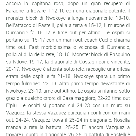
ancora la capitana rosa, dopo un gran recupero di
Faraone, a trovare il 12-10 con una diagonale potente, il
monster block di Nwokoye allunga nuovamente, 13-10.
Bell’attacco di Rastelli, palla a terra e 15-12, il murone di
Dumancic fa 16-12 e time out per Altino. Le ospiti si
portano sul 15-17 con un mani out, coach Cuello chiama
time out. Fast morbidissima e velenosa di Dumancic,
palla al di la della rete, 18-16. Monster block di Pasquino
su Ndoye, 19-17, la diagonale di Costagli poi è vincente,
20-17. Nwokoye è attenta sotto rete, raccoglie una difesa
errata delle ospiti e fa 21-18. Nwokoye spara un primo
tempo fulmineo, 22-19. Altro primo tempo devastante di
Nwokoye, 23-19, time out Altino. Le ospiti si rifanno sotto
grazie a qualche errore di Casalmaggiore, 22-23 time out
E’più. Le ospiti si portano sul 24-23 con un muro su
Vazquez, la stessa Vazquez pareggia i conti con un mani
out, 24-24. Vazquez trova il 25-24 in diagonale, Nosella
manda a rete la battuta, 25-25. E’ ancora Vazquez a
trovare il punto in diagonale, 26-25, la battuta di Rastelli è