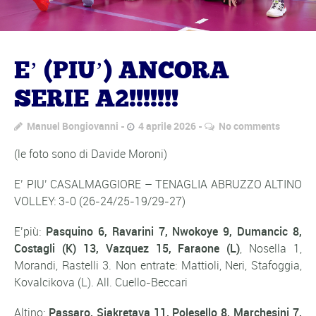
E’ (PIU’) ANCORA
SERIE A2!!!!!!!
Manuel Bongiovanni
4 aprile 2026
No comments
(le foto sono di Davide Moroni)
E’ PIU’ CASALMAGGIORE – TENAGLIA ABRUZZO ALTINO
VOLLEY: 3-0 (26-24/25-19/29-27)
E’più:
Pasquino 6, Ravarini 7, Nwokoye 9, Dumancic 8,
Costagli (K) 13, Vazquez 15, Faraone (L)
, Nosella 1,
Morandi, Rastelli 3. Non entrate: Mattioli, Neri, Stafoggia,
Kovalcikova (L). All. Cuello-Beccari
Altino:
Passaro, Siakretava 11, Polesello 8, Marchesini 7,