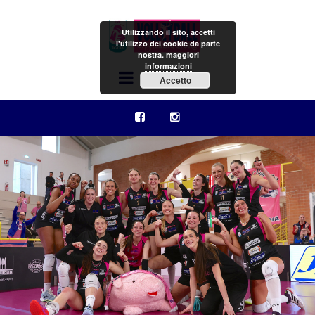
Utilizzando il sito, accetti
l'utilizzo dei cookie da parte
nostra.
maggiori
informazioni
Menu
Accetto