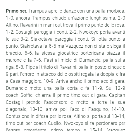
Primo set
. Trampus apre le danze con una palla morbida,
1-0, ancora Trampus chiude un’azione lunghissima, 2-0
Altino. Ravarini in mani out trova il primo punto delle rosa,
1-2, Costagli pareggia i conti, 2-2. Nwokoye porta avanti
le sue 3-2, Siakretava pareggia i conti. Si lotta punto a
punto, Siakretava fa 6-5 ma Vazquez non ci sta e slega il
braccio, 6-6, la stessa giocatrice portoricana piazza il
murone e fa 7-6. Fast al miele di Dumancic, palla sulla
riga, 8-8. Pipe al tritolo di Ravarini, palla in posto cinque e
9 pari, l’errore in attacco delle ospiti regala la doppia cifra
a Casalmaggiore, 10-9. Arriva anche il primo ace di gara,
Dumancic mette una palla corta e fa 11-9. Sul 12-9
coach Soffici chiama il primo time out di gara. Capitan
Costagli prende l’ascensore e mette a terra la sua
diagonale, 13-10, arriva poi l’ace di Pasquino, 14-10.
Confusione in difesa per le rosa, Altino si porta sul 13-14,
time out per coach Cuello. Nwokoye si fa perdonare per
l’errore precedente, primo tempo e 15-14. Vazquez