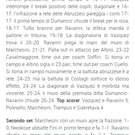
interrompe il break positivo delle ospiti, diagonale e 16-
17, l’infrazione a rete delle Abruzzesi pareggia i conti 17-
17. Il primo tempo di Dumancic chiude il break per le rosa,
18-17. Tutto braccio per Ravarini, la difesa manda il
pallone in tribuna, 19-18. La diagonalona di Vazquez
trova il 20-20. Ravarini piega le mani del muro di
Marchesini, 21-21. Palla out in attacco per Altino, 23-22
Casalmaggiore, time out per coach Soffici. Si torna in
campo e Altino sigla il 23 pari, time out per coach Cuello.
Si torna in campo nuovamente e la battuta abruzzese è a
rete, 24-23, ma la battuta di Costagli sortisce lo stesso
effetto, 24-24. La diagonale di Vazquez è morbida ma
vincente, 25-24, il muro della premiata ditta Dumancic-
Ravarini chiude 26-24.
Top scorer
: Vazquez e Ravarini 5,
Polesello, Marchesini, Trampus e Siakretava 4
Secondo set
. Marchesini con un muro apre la frazione, 1-
0, Nwokoye abbatte Fini in primo tempo e fa 1-1. Ravarini