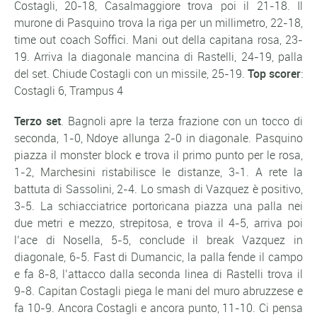
Costagli, 20-18, Casalmaggiore trova poi il 21-18. Il
murone di Pasquino trova la riga per un millimetro, 22-18,
time out coach Soffici. Mani out della capitana rosa, 23-
19. Arriva la diagonale mancina di Rastelli, 24-19, palla
del set. Chiude Costagli con un missile, 25-19.
Top scorer
:
Costagli 6, Trampus 4
Terzo set
. Bagnoli apre la terza frazione con un tocco di
seconda, 1-0, Ndoye allunga 2-0 in diagonale. Pasquino
piazza il monster block e trova il primo punto per le rosa,
1-2, Marchesini ristabilisce le distanze, 3-1. A rete la
battuta di Sassolini, 2-4. Lo smash di Vazquez è positivo,
3-5. La schiacciatrice portoricana piazza una palla nei
due metri e mezzo, strepitosa, e trova il 4-5, arriva poi
l’ace di Nosella, 5-5, conclude il break Vazquez in
diagonale, 6-5. Fast di Dumancic, la palla fende il campo
e fa 8-8, l’attacco dalla seconda linea di Rastelli trova il
9-8. Capitan Costagli piega le mani del muro abruzzese e
fa 10-9. Ancora Costagli e ancora punto, 11-10. Ci pensa