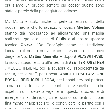
ora siamo un gruppo sempre più coeso” queste sono
state le parole della palleggiatrice torinese.
Ma Marta è stata anche la perfetta testimonial della
nuova maglia che le ragazze di coach
Martino Volpini
stanno già indossando ad allenamento, una maglia
realizzata grazie all’idea di
Giulia
e al nostro sponsor
tecnico
Givova
. “Da CasaApis come da tradizione
lanciamo il nostro nuovo claim – esordisce lo storico
dirigente Vbc
Matteo Mennella
– dopo
#IPLAYWITHVBC
,
la nuova stagione sarà all’insegna di
#BETTERTOGETHER
…MEGLIO INSIEME per la squadra qui rappresentata da
Marta, per lo staff, per i nostri
AMICI TIFOSI PASSIONE
ROSA
e
IRRIDUCIBILI ROSA
, per i nostri preziosi partner.
Teniamo sottolineare – continua Mennella – che
rispettiamo il decreto vigente in questa situazione di
emergenza epidemiologica e siamo contenti di poter
finalmente “riabbracciare” e condividere le partite con i