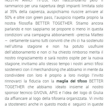
NOSTRI AMICI TIFOSI, non nascondiamo però il
rammarico per una riapertura degli impianti limitata solo
al 35% della capienza, auspichiamo riuscire arrivare al
50% e oltre con green pass, l’auspicio rispetta proprio la
nostra filosofia BETTER TOGETHER. Stiamo ancora
parlando e non sappiamo se proporre o meno in questa
condizioni una campagna abbonamenti -precisa Matteo
– certamente siamo tutti convinti che chi ci ha sostenuto
nell’ultima stagione e non ha potuto usufruire
dell’abbonamento e non ci ha chiesto rimborso merita il
nostro ringraziamento e sarà nostro ospite per la nuova
stagione, invitiamo allo stesso tempo i nostri amici tifosi
sostenerci con il merchandising che abbiamo in mente da
condividere con loro è proprio a loro rivolgo l’invito
rinnovarci la fiducia con la
maglia del tifoso
BETTER
TOGETHER che abbiamo ideato insieme al nostro
sponsor tecnico GIVOVA, APIS e l’idea del logo di Giulia
da affiancare al logo della tifoseria organizzata. Vi invito
a stostenerci anche in questo modo e seguirci in queste