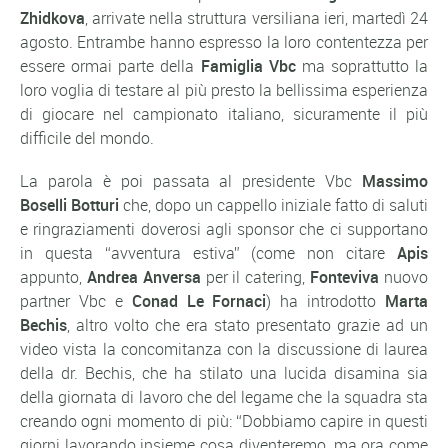
Zhidkova
, arrivate nella struttura versiliana ieri, martedì 24
agosto. Entrambe hanno espresso la loro contentezza per
essere ormai parte della
Famiglia Vbc
ma soprattutto la
loro voglia di testare al più presto la bellissima esperienza
di giocare nel campionato italiano, sicuramente il più
difficile del mondo.
La parola è poi passata al presidente Vbc
Massimo
Boselli Botturi
che, dopo un cappello iniziale fatto di saluti
e ringraziamenti doverosi agli sponsor che ci supportano
in questa “avventura estiva” (come non citare
Apis
appunto,
Andrea Anversa
per il catering,
Fonteviva
nuovo
partner Vbc e
Conad Le Fornaci
) ha introdotto
Marta
Bechis
, altro volto che era stato presentato grazie ad un
video vista la concomitanza con la discussione di laurea
della dr. Bechis, che ha stilato una lucida disamina sia
della giornata di lavoro che del legame che la squadra sta
creando ogni momento di più: “Dobbiamo capire in questi
giorni lavorando insieme cosa diventeremo, ma ora come