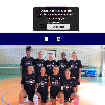
Utilizzando il sito, accetti
l'utilizzo dei cookie da parte
nostra.
maggiori
informazioni
Menu
Accetto