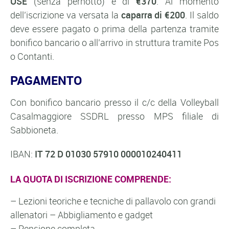
USE
(senza pernotto) è di
€370
. Al momento
dell’iscrizione va versata la
caparra di €200
. Il saldo
deve essere pagato o prima della partenza tramite
bonifico bancario o all’arrivo in struttura tramite Pos
o Contanti.
PAGAMENTO
Con bonifico bancario presso il c/c della Volleyball
Casalmaggiore SSDRL presso MPS filiale di
Sabbioneta.
IBAN:
IT 72 D 01030 57910 000010240411
LA QUOTA DI ISCRIZIONE COMPRENDE:
– Lezioni teoriche e tecniche di pallavolo con grandi
allenatori – Abbigliamento e gadget
– Pensione completa