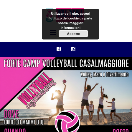
Utilizzando il sito, accetti
l'utilizzo dei cookie da parte
nostra.
maggiori
informazioni
Menu
Accetto