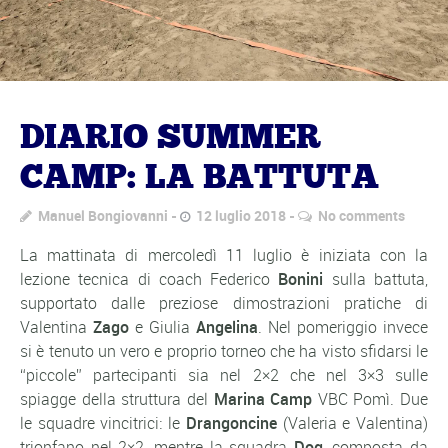
DIARIO SUMMER
CAMP: LA BATTUTA
Manuel Bongiovanni
12 luglio 2018
No comments
La mattinata di mercoledì 11 luglio è iniziata con la
lezione tecnica di coach Federico
Bonini
sulla battuta,
supportato dalle preziose dimostrazioni pratiche di
Valentina
Zago
e Giulia
Angelina
. Nel pomeriggio invece
si è tenuto un vero e proprio torneo che ha visto sfidarsi le
“piccole” partecipanti sia nel 2×2 che nel 3×3 sulle
spiagge della struttura del
Marina Camp
VBC Pomì. Due
le squadre vincitrici: le
Drangoncine
(Valeria e Valentina)
trionfano nel 2×2, mentre la squadra
Dog
, composta da