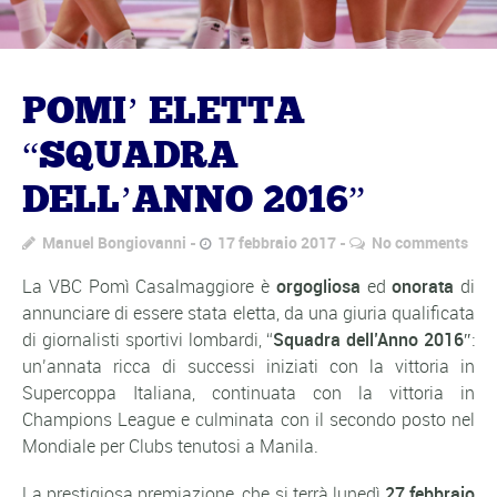
POMI’ ELETTA
“SQUADRA
DELL’ANNO 2016”
Manuel Bongiovanni
17 febbraio 2017
No comments
La VBC Pomì Casalmaggiore è
orgogliosa
ed
onorata
di
annunciare di essere stata eletta, da una giuria qualificata
di giornalisti sportivi lombardi, “
Squadra dell’Anno 2016″
:
un’annata ricca di successi iniziati con la vittoria in
Supercoppa Italiana, continuata con la vittoria in
Champions League e culminata con il secondo posto nel
Mondiale per Clubs tenutosi a Manila.
La prestigiosa premiazione, che si terrà lunedì
27 febbraio