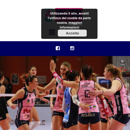
Utilizzando il sito, accetti
l'utilizzo dei cookie da parte
nostra.
maggiori
informazioni
Menu
Accetto