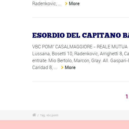
Radenkovic, ...
More
ESORDIO DEL CAPITANO B
VBC POMI' CASALMAGGIORE - REALE MUTUA FENER
Lussana, Bosetti 10, Radenkovic, Arrighetti 8, 
entrate: Mio Bertolo, Marcon, Gray. All. Gaspari-B
Caridad 8, ...
More
1
/
Tag: vbc pomì