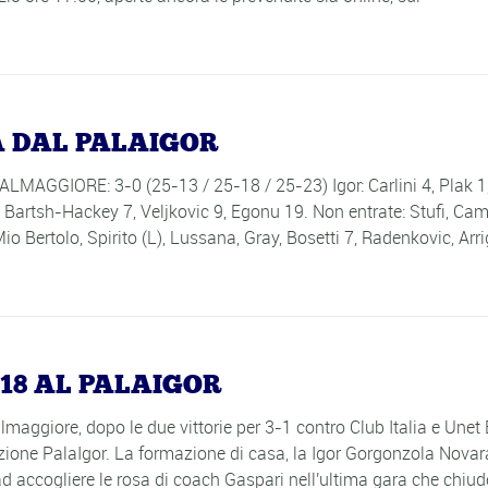
A DAL PALAIGOR
GIORE: 3-0 (25-13 / 25-18 / 25-23) Igor: Carlini 4, Plak 1
8, Bartsh-Hackey 7, Veljkovic 9, Egonu 19. Non entrate: Stufi, Cam
io Bertolo, Spirito (L), Lussana, Gray, Bosetti 7, Radenkovic, Arri
018 AL PALAIGOR
maggiore, dopo le due vittorie per 3-1 contro Club Italia e Unet 
rezione PalaIgor. La formazione di casa, la Igor Gorgonzola Novar
 accogliere le rosa di coach Gaspari nell'ultima gara che chiude