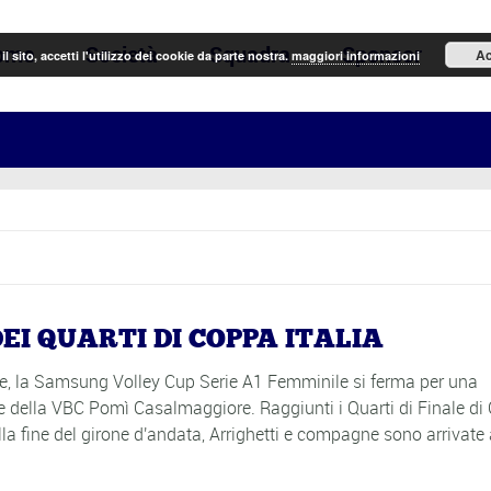
ome
Società
Squadra
Sponsor
N
Ac
il sito, accetti l'utilizzo dei cookie da parte nostra.
maggiori informazioni
I QUARTI DI COPPA ITALIA
enze, la Samsung Volley Cup Serie A1 Femminile si ferma per una
e della VBC Pomì Casalmaggiore. Raggiunti i Quarti di Finale di
alla fine del girone d'andata, Arrighetti e compagne sono arrivate 