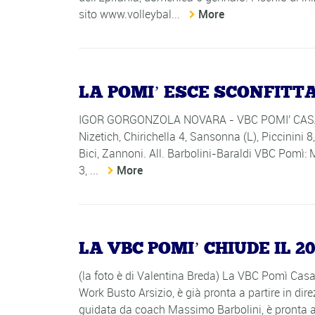
sito www.volleybal...
More
LA POMI’ ESCE SCONFITT
IGOR GORGONZOLA NOVARA - VBC POMI' CASALMAG
Nizetich, Chirichella 4, Sansonna (L), Piccinini 
Bici, Zannoni. All. Barbolini-Baraldi VBC Pomì: M
3, ...
More
LA VBC POMI’ CHIUDE IL 2
(la foto è di Valentina Breda) La VBC Pomì Casal
Work Busto Arsizio, è già pronta a partire in di
guidata da coach Massimo Barbolini, è pronta ad