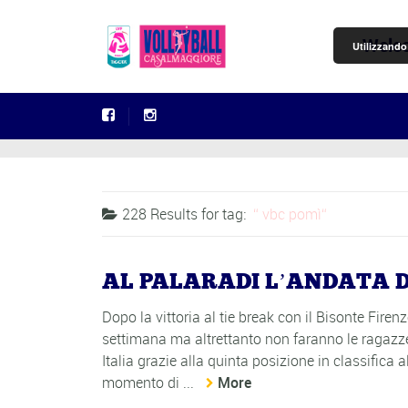
Welc
Utilizzando 
228 Results for
tag:
vbc pomì
AL PALARADI L’ANDATA DE
Dopo la vittoria al tie break con il Bisonte Fir
settimana ma altrettanto non faranno le ragazz
Italia grazie alla quinta posizione in classifica 
momento di ...
More