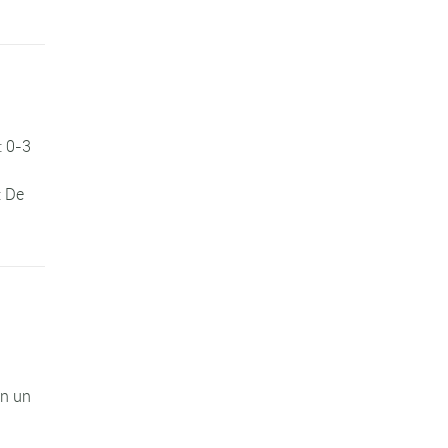
 0-3
: De
on un