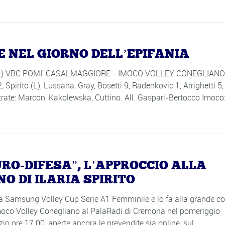
E NEL GIORNO DELL’EPIFANIA
ort.it) VBC POMI' CASALMAGGIORE - IMOCO VOLLEY CONEGLIANO:
Spirito (L), Lussana, Gray, Bosetti 9, Radenkovic 1, Arrighetti 5,
rate: Marcon, Kakolewska, Cuttino. All. Gaspari-Bertocco Imoco
URO-DIFESA”, L’APPROCCIO ALLA
 DI ILARIA SPIRITO
o della Samsung Volley Cup Serie A1 Femminile e lo fa alla grande c
moco Volley Conegliano al PalaRadi di Cremona nel pomeriggio
zio ore 17.00, aperte ancora le prevendite sia online, sul