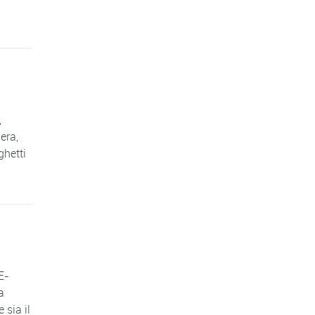
,
era,
ghetti
E-
a
 sia il