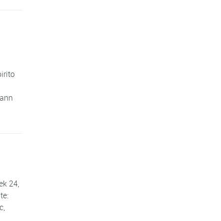
rito
mann
ek 24,
te:
c,