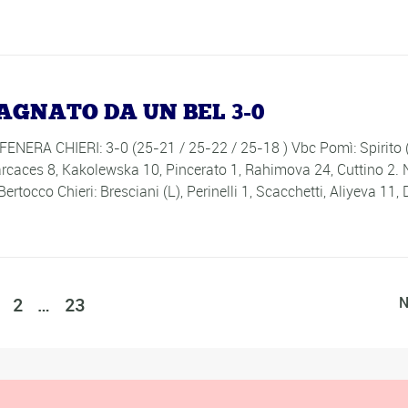
AGNATO DA UN BEL 3-0
A CHIERI: 3-0 (25-21 / 25-22 / 25-18 ) Vbc Pomì: Spirito (
Carcaces 8, Kakolewska 10, Pincerato 1, Rahimova 24, Cuttino 2.
ertocco Chieri: Bresciani (L), Perinelli 1, Scacchetti, Aliyeva 11, 
2
…
23
N