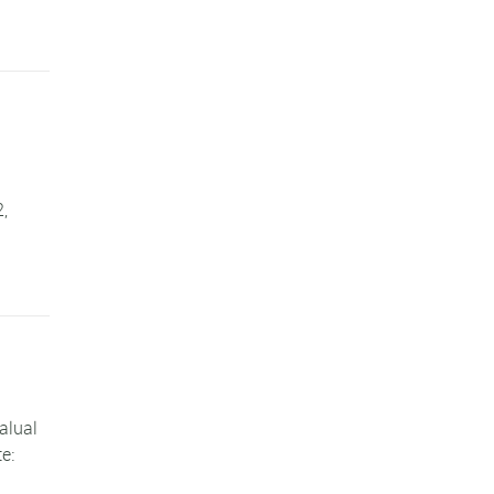
2,
alual
e: