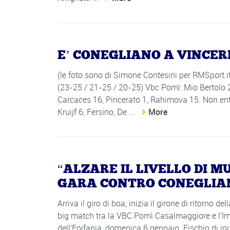
E’ CONEGLIANO A VINCER
(le foto sono di Simone Contesini per RMSp
(23-25 / 21-25 / 20-25) Vbc Pomì: Mio Bertolo 2, 
Carcaces 16, Pincerato 1, Rahimova 15. Non ent
Kruijf 6, Fersino, De ...
More
“ALZARE IL LIVELLO DI M
GARA CONTRO CONEGLIANO
Arriva il giro di boa, inizia il girone di ritorn
big match tra la VBC Pomì Casalmaggiore e l'I
dell'Epifania, domenica 6 gennaio. Fischio di ini