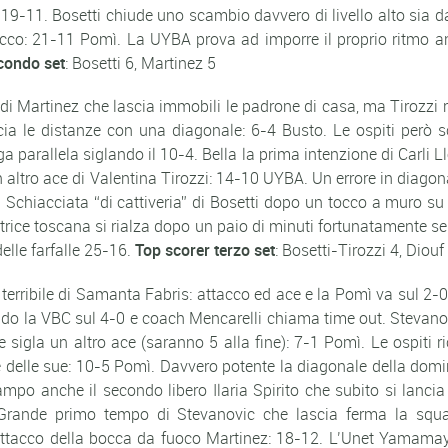
9-11. Bosetti chiude uno scambio davvero di livello alto sia da 
cco: 21-11 Pomì. La UYBA prova ad imporre il proprio ritmo an
condo set
: Bosetti 6, Martinez 5
 di Martinez che lascia immobili le padrone di casa, ma Tirozzi 
cia le distanze con una diagonale: 6-4 Busto. Le ospiti però sc
ga parallela siglando il 10-4. Bella la prima intenzione di Carli 
 altro ace di Valentina Tirozzi: 14-10 UYBA. Un errore in diagon
 Schiacciata “di cattiveria” di Bosetti dopo un tocco a muro su
atrice toscana si rialza dopo un paio di minuti fortunatamente
delle farfalle 25-16.
Top scorer terzo set
: Bosetti-Tirozzi 4, Diouf
e terribile di Samanta Fabris: attacco ed ace e la Pomì va sul 2
ando la VBC sul 4-0 e coach Mencarelli chiama time out. Stevan
 sigla un altro ace (saranno 5 alla fine): 7-1 Pomì. Le ospiti
e delle sue: 10-5 Pomì. Davvero potente la diagonale della dom
po anche il secondo libero Ilaria Spirito che subito si lanci
 Grande primo tempo di Stevanovic che lascia ferma la squ
attacco della bocca da fuoco Martinez: 18-12. L’Unet Yamamay 