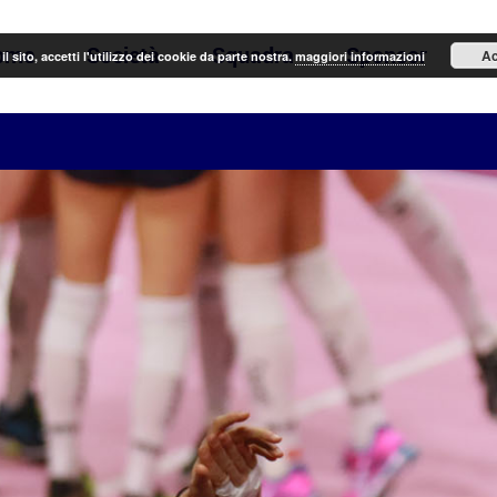
ome
Società
Squadra
Sponsor
N
Ac
il sito, accetti l'utilizzo dei cookie da parte nostra.
maggiori informazioni