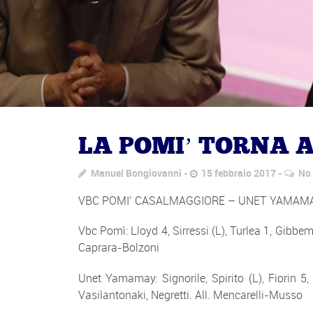
LA POMI’ TORNA A
Manuel Bongiovanni
15 febbraio 2017
No
VBC POMI’ CASALMAGGIORE – UNET YAMAMAY 
Vbc Pomì: Lloyd 4, Sirressi (L), Turlea 1, Gibbeme
Caprara-Bolzoni
Unet Yamamay: Signorile, Spirito (L), Fiorin 5, 
Vasilantonaki, Negretti. All. Mencarelli-Musso