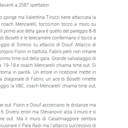
avanti a 2587 spettatori.
usto spinge ma Valentina Tirozzi tiene attaccata la
i coach Mencarelli, tocco/non tocco a muro su
Il primo ace della gara è quello del pareggio 8-8
di Bosetti e le telecamere confermano il tocco a
gio di Sirressi su attacco di Diouf. Attacco di
proprio Fiorin in battuta; Fabris però non rimane
 primo time out della gara. Grande salvataggio di
sa: 19-18 e coach Mencarelli chiama time out. Si
orna in parità. Un errore in ricezione mette in
a diagonale di Fabris, un ace di Bosetti rimette
taggio la VBC, coach Mencarelli chiama time out,
me out. Fiorin e Diouf accorciano le distanze ma
5. Diversi errori ma Stevanovic alza il muro e si
time out. Ma il muro di Casalmaggiore sembra
isuonare il Pala Radi ma l’attacco successivo di