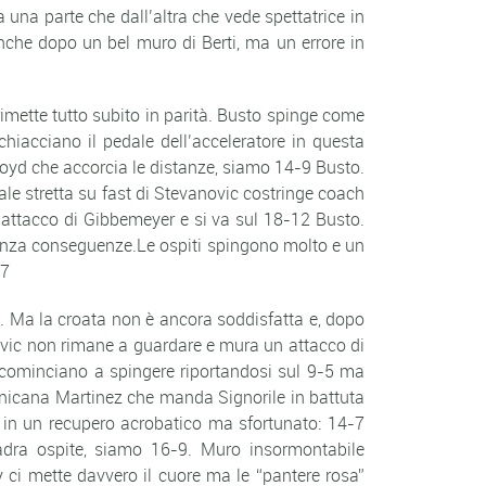
una parte che dall’altra che vede spettatrice in
che dopo un bel muro di Berti, ma un errore in
rimette tutto subito in parità. Busto spinge come
hiacciano il pedale dell’acceleratore in questa
Lloyd che accorcia le distanze, siamo 14-9 Busto.
ale stretta su fast di Stevanovic costringe coach
 attacco di Gibbemeyer e si va sul 18-12 Busto.
 senza conseguenze.Le ospiti spingono molto e un
 7
-0. Ma la croata non è ancora soddisfatta e, dopo
ovic non rimane a guardare e mura un attacco di
 ricominciano a spingere riportandosi sul 9-5 ma
inicana Martinez che manda Signorile in battuta
a in un recupero acrobatico ma sfortunato: 14-7
adra ospite, siamo 16-9. Muro insormontabile
ci mette davvero il cuore ma le “pantere rosa”