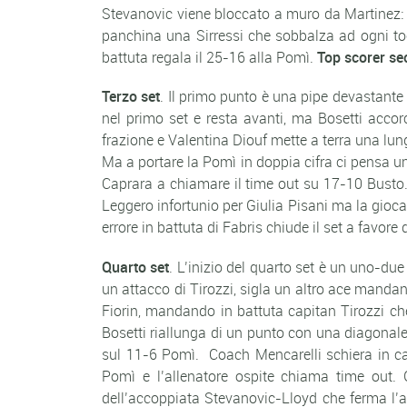
Stevanovic viene bloccato a muro da Martinez: 1
panchina una Sirressi che sobbalza ad ogni to
battuta regala il 25-16 alla Pomì.
Top scorer se
Terzo set
. Il primo punto è una pipe devastante
nel primo set e resta avanti, ma Bosetti accor
frazione e Valentina Diouf mette a terra una lun
Ma a portare la Pomì in doppia cifra ci pensa un
Caprara a chiamare il time out su 17-10 Busto.
Leggero infortunio per Giulia Pisani ma la gioc
errore in battuta di Fabris chiude il set a favore 
Quarto set
. L’inizio del quarto set è un uno-du
un attacco di Tirozzi, sigla un altro ace mand
Fiorin, mandando in battuta capitan Tirozzi che
Bosetti riallunga di un punto con una diagonal
sul 11-6 Pomì. Coach Mencarelli schiera in cam
Pomì e l’allenatore ospite chiama time out.
dell’accoppiata Stevanovic-Lloyd che ferma l’