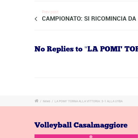
Prev post
CAMPIONATO: SI RICOMINCIA DA
No Replies to "LA POMI' 
/
News
/
LA POMI’ TORNA ALLA VITTORIA: 3-1 ALLA UYBA
Volleyball Casalmaggiore