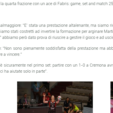
a quarta frazione con un ace di Fabris: game, set and match 25-17
lmaggiore: “E’ stata una prestazione altalenante, ma siamo riusc
Siamo stati costretti ad invertire la formazione per arginare Ma
” abbiamo però dato prova di riuscire a gestire il gioco e ad uscire
 “Non sono pienamente soddisfatta della prestazione ma abb
e a vincere.”
o è sicuramente nel primo set: partire con un 1-0 a Cremona av
i ha aiutate solo in parte”.