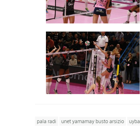
pala radi
unet yamamay busto arsizio
uyba