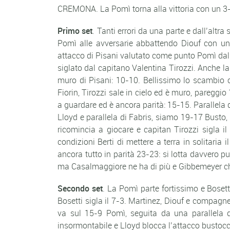
CREMONA. La Pomì torna alla vittoria con un 3-
Primo set
. Tanti errori da una parte e dall’altr
Pomì alle avversarie abbattendo Diouf con un
attacco di Pisani valutato come punto Pomì dall’
siglato dal capitano Valentina Tirozzi. Anche l
muro di Pisani: 10-10. Bellissimo lo scambio c
Fiorin, Tirozzi sale in cielo ed è muro, pareggi
a guardare ed è ancora parità: 15-15. Parallela 
Lloyd e parallela di Fabris, siamo 19-17 Busto,
ricomincia a giocare e capitan Tirozzi sigla i
condizioni Berti di mettere a terra in solitari
ancora tutto in parità 23-23: si lotta davvero 
ma Casalmaggiore ne ha di più e Gibbemeyer ch
Secondo set
. La Pomì parte fortissimo e Bosett
Bosetti sigla il 7-3. Martinez, Diouf e compagne
va sul 15-9 Pomì, seguita da una parallela 
insormontabile e Lloyd blocca l’attacco bustocc