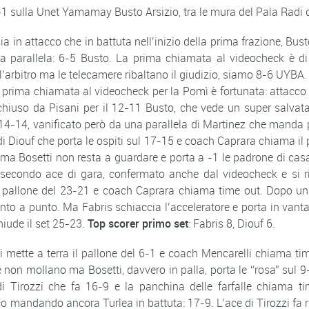
1 sulla Unet Yamamay Busto Arsizio, tra le mura del Pala Radi d
a sia in attacco che in battuta nell’inizio della prima frazione, B
a parallela: 6-5 Busto. La prima chiamata al videocheck è d
arbitro ma le telecamere ribaltano il giudizio, siamo 8-6 UYBA. 
a prima chiamata al videocheck per la Pomì è fortunata: attacco 
hiuso da Pisani per il 12-11 Busto, che vede un super salvatag
o 14-14, vanificato però da una parallela di Martinez che manda 
di Diouf che porta le ospiti sul 17-15 e coach Caprara chiama il
 ma Bosetti non resta a guardare e porta a -1 le padrone di ca
l secondo ace di gara, confermato anche dal videocheck e si rit
a il pallone del 23-21 e coach Caprara chiama time out. Dopo un
punto a punto. Ma Fabris schiaccia l’acceleratore e porta in van
iude il set 25-23.
Top scorer primo set
: Fabris 8, Diouf 6.
i mette a terra il pallone del 6-1 e coach Mencarelli chiama ti
 non mollano ma Bosetti, davvero in palla, porta le “rosa” sul 9-
di Tirozzi che fa 16-9 e la panchina delle farfalle chiama 
o mandando ancora Turlea in battuta: 17-9. L’ace di Tirozzi fa r