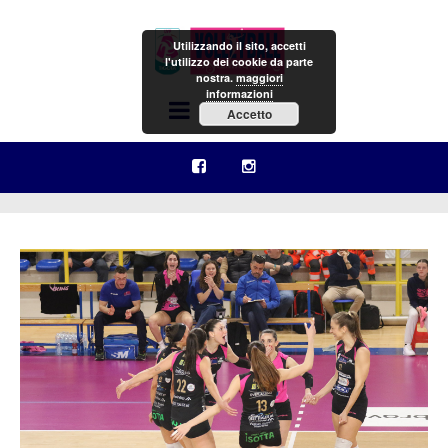
Utilizzando il sito, accetti
l'utilizzo dei cookie da parte
nostra.
maggiori
informazioni
Menu
Accetto