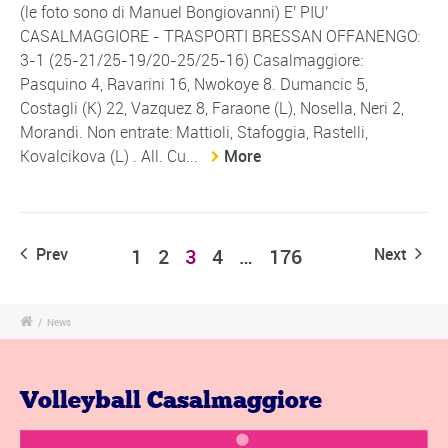
(le foto sono di Manuel Bongiovanni) E' PIU'
CASALMAGGIORE - TRASPORTI BRESSAN OFFANENGO:
3-1 (25-21/25-19/20-25/25-16) Casalmaggiore:
Pasquino 4, Ravarini 16, Nwokoye 8. Dumancic 5,
Costagli (K) 22, Vazquez 8, Faraone (L), Nosella, Neri 2,
Morandi. Non entrate: Mattioli, Stafoggia, Rastelli,
Kovalcikova (L) . All. Cu...
More
Prev
1
2
3
4
…
176
Next
/
News
Volleyball Casalmaggiore