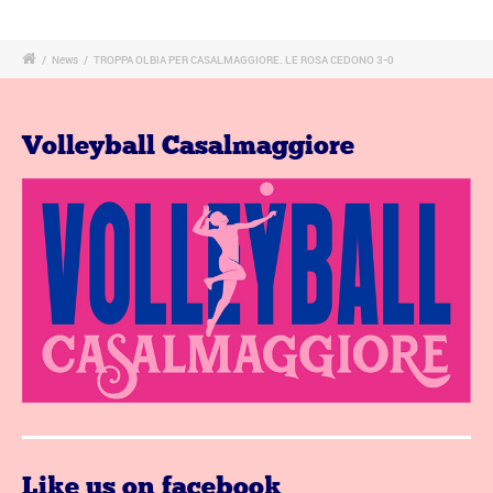
/
News
/
TROPPA OLBIA PER CASALMAGGIORE. LE ROSA CEDONO 3-0
Volleyball Casalmaggiore
Like us on facebook