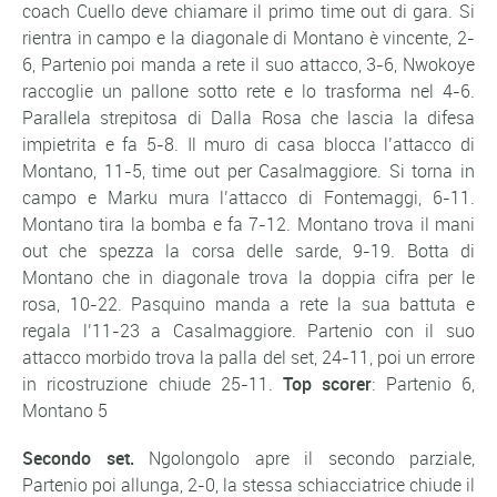
coach Cuello deve chiamare il primo time out di gara. Si
rientra in campo e la diagonale di Montano è vincente, 2-
6, Partenio poi manda a rete il suo attacco, 3-6, Nwokoye
raccoglie un pallone sotto rete e lo trasforma nel 4-6.
Parallela strepitosa di Dalla Rosa che lascia la difesa
impietrita e fa 5-8. Il muro di casa blocca l’attacco di
Montano, 11-5, time out per Casalmaggiore. Si torna in
campo e Marku mura l’attacco di Fontemaggi, 6-11.
Montano tira la bomba e fa 7-12. Montano trova il mani
out che spezza la corsa delle sarde, 9-19. Botta di
Montano che in diagonale trova la doppia cifra per le
rosa, 10-22. Pasquino manda a rete la sua battuta e
regala l’11-23 a Casalmaggiore. Partenio con il suo
attacco morbido trova la palla del set, 24-11, poi un errore
in ricostruzione chiude 25-11.
Top scorer
: Partenio 6,
Montano 5
Secondo set.
Ngolongolo apre il secondo parziale,
Partenio poi allunga, 2-0, la stessa schiacciatrice chiude il