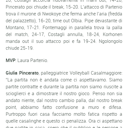
20, Costagli accorcia nuovamente in mani out, 14-20,
Pincerato poi chiude il break, 15-20. L’attacco di Partenio
trova il murone di Nwokoye che ferma anche l’aria (fredda
del palazzetto), 16-20, time out Olbia. Pipe devastante di
Montano, 17-21. Fontemaggi in parallela trova la palla
del match, 24-17, Costagli annulla, 18-24, Korhonen
manda out il suo attacco poi e fa 19-24. Ngolongolo
chiude 25-19.
MVP
: Laura Partenio.
Giulia Pincerato
, palleggiatrice Volleyball Casalmaggiore:
“La partita non è andata come ci aspettavamo. Siamo
partite contratte e durante la partita non siamo riuscite a
scioglierci e a dimostrare il nostro gioco. Penso non sia
andato niente, dal nostro cambio palla, dal nostro break
point, abbiamo fatto confusione a muro e difesa.
Purtroppo fuori casa facciamo molto fatica rispetto a
quelle casalinghe e questo ci penalizza. Ora ci aspettano
due partite in casa…spero che il pubblico e le persone a