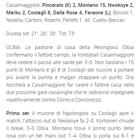
Casalmaggiore:
Pincerato (K) 2, Montano 15, Nwokoye 2,
Marku 2, Costagli 8, Dalla Rosa 4, Faraone (L)
, Bovolo 1,
Nosella, Cantoni, Ribechi, Perletti 1. All. Cuello-Beccari
Durata set: 21′, 26′, 26′. Tot: 73′
OLBIA. Le padrone di casa della Resinglass Olbia
confermano il fattore campo, la Volleyball Casalmaggiore
deve cedere il passo alle sarde per 3-0. Non bastano i 15
punti di Montano e gli 8 di Costagli per riuscire a portare
più avanti la partita e magari strappare un punto. Ora
toccherà a Casalmaggiore far valere il fattore casa nelle
due prossime gare casalinghe che le vedranno impegnate
rispettivamente contro Como e Concorezzo.
Primo set
. Il murone di Ngolongolo su Costagli apre il
match, l’attacco out di Nwokoye fa 2-0, Korhonen chiude
il break, 3-0 Olbia. Montano trova il primo punto delle
rosa con un bel mani out, 1-4. Olbia si porta sul 6-1 e