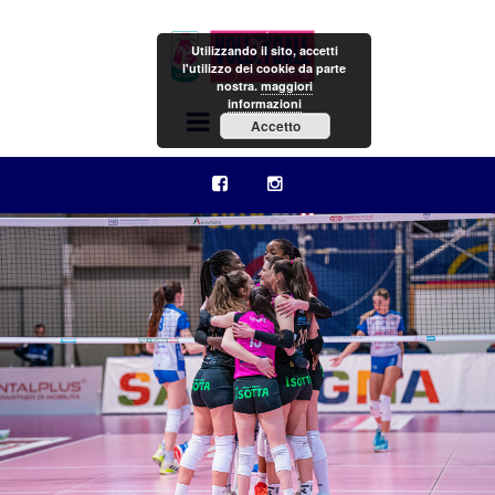
Utilizzando il sito, accetti
l'utilizzo dei cookie da parte
nostra.
maggiori
informazioni
Menu
Accetto