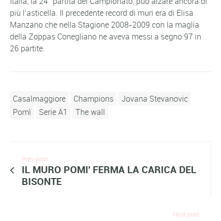
Italia, la 24° partita del Campionato, può alzare ancora di
più l’asticella. Il precedente record di muri era di Elisa
Manzano che nella Stagione 2008-2009 con la maglia
della Zoppas Conegliano ne aveva messi a segno 97 in
26 partite.
Casalmaggiore
Champions
Jovana Stevanovic
Pomì
Serie A1
The wall
Prev post
IL MURO POMI' FERMA LA CARICA DEL
BISONTE
Next post