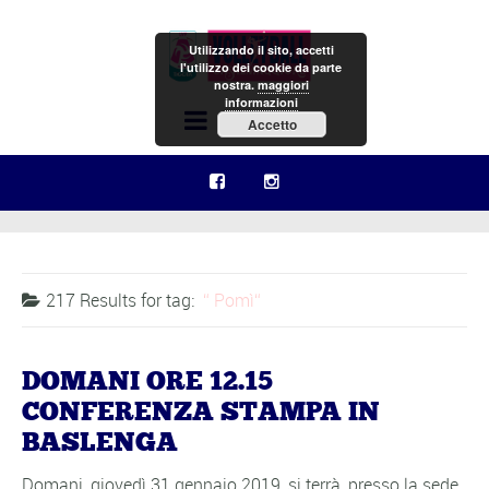
Utilizzando il sito, accetti
l'utilizzo dei cookie da parte
nostra.
maggiori
informazioni
Menu
Accetto
217 Results for
tag:
Pomì
DOMANI ORE 12.15
CONFERENZA STAMPA IN
BASLENGA
Domani, giovedì 31 gennaio 2019, si terrà, presso la sede