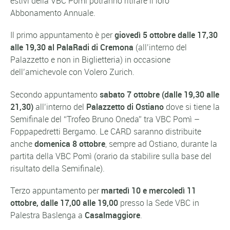
estivi della VBC Pomì potranno ritirare il loro
Abbonamento Annuale.
Il primo appuntamento è per
giovedì 5 ottobre dalle 17,30
alle 19,30 al PalaRadi di Cremona
(all’interno del
Palazzetto e non in Biglietteria) in occasione
dell’amichevole con Volero Zurich.
Secondo appuntamento
sabato 7 ottobre (dalle 19,30 alle
21,30)
all’interno del
Palazzetto di Ostiano
dove si tiene la
Semifinale del “Trofeo Bruno Oneda” tra VBC Pomì –
Foppapedretti Bergamo. Le CARD saranno distribuite
anche
domenica 8 ottobre
, sempre ad Ostiano, durante la
partita della VBC Pomì (orario da stabilire sulla base del
risultato della Semifinale).
Terzo appuntamento per
martedì 10 e mercoledì 11
ottobre, dalle 17,00 alle 19,00
presso la Sede VBC in
Palestra Baslenga a
Casalmaggiore
.