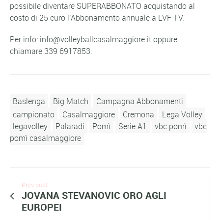
possibile diventare SUPERABBONATO acquistando al
costo di 25 euro l’Abbonamento annuale a LVF TV.
Per info: info@volleyballcasalmaggiore.it oppure
chiamare 339 6917853.
Baslenga
Big Match
Campagna Abbonamenti
campionato
Casalmaggiore
Cremona
Lega Volley
legavolley
Palaradi
Pomì
Serie A1
vbc pomì
vbc
pomì casalmaggiore
Prev post
JOVANA STEVANOVIC ORO AGLI
EUROPEI