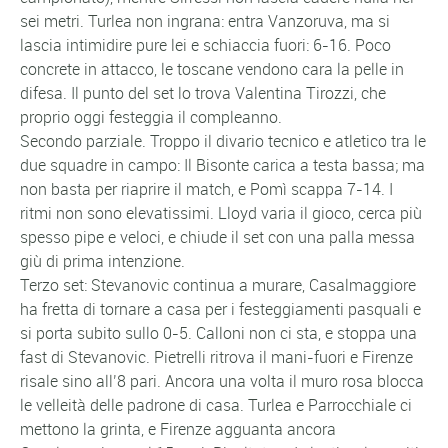
sei metri. Turlea non ingrana: entra Vanzoruva, ma si
lascia intimidire pure lei e schiaccia fuori: 6-16. Poco
concrete in attacco, le toscane vendono cara la pelle in
difesa. Il punto del set lo trova Valentina Tirozzi, che
proprio oggi festeggia il compleanno.
Secondo parziale. Troppo il divario tecnico e atletico tra le
due squadre in campo: Il Bisonte carica a testa bassa; ma
non basta per riaprire il match, e Pomì scappa 7-14. I
ritmi non sono elevatissimi. Lloyd varia il gioco, cerca più
spesso pipe e veloci, e chiude il set con una palla messa
giù di prima intenzione.
Terzo set: Stevanovic continua a murare, Casalmaggiore
ha fretta di tornare a casa per i festeggiamenti pasquali e
si porta subito sullo 0-5. Calloni non ci sta, e stoppa una
fast di Stevanovic. Pietrelli ritrova il mani-fuori e Firenze
risale sino all’8 pari. Ancora una volta il muro rosa blocca
le velleità delle padrone di casa. Turlea e Parrocchiale ci
mettono la grinta, e Firenze agguanta ancora