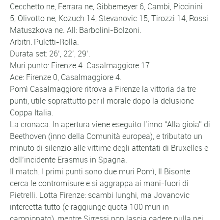
Cecchetto ne, Ferrara ne, Gibbemeyer 6, Cambi, Piccinini
5, Olivotto ne, Kozuch 14, Stevanovic 15, Tirozzi 14, Rossi
Matuszkova ne. All: Barbolini-Bolzoni.
Arbitri: Puletti-Rolla.
Durata set: 26’, 22’, 29’.
Muri punto: Firenze 4. Casalmaggiore 17
Ace: Firenze 0, Casalmaggiore 4.
Pomì Casalmaggiore ritrova a Firenze la vittoria da tre
punti, utile soprattutto per il morale dopo la delusione
Coppa Italia.
La cronaca. In apertura viene eseguito l’inno “Alla gioia” di
Beethoven (inno della Comunità europea), e tributato un
minuto di silenzio alle vittime degli attentati di Bruxelles e
dell’incidente Erasmus in Spagna.
Il match. I primi punti sono due muri Pomì, Il Bisonte
cerca le contromisure e si aggrappa ai mani-fuori di
Pietrelli. Lotta Firenze: scambi lunghi, ma Jovanovic
intercetta tutto (e raggiunge quota 100 muri in
campionato), mentre Sirressi non lascia cadere nulla nei