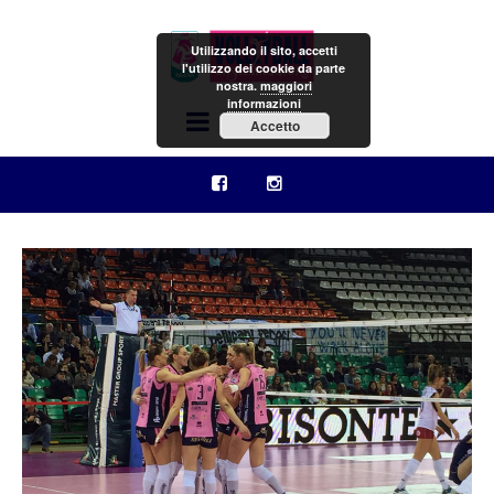
Utilizzando il sito, accetti
l'utilizzo dei cookie da parte
nostra.
maggiori
informazioni
Menu
Accetto