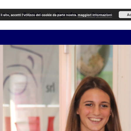
ome
Società
Squadra
Sponsor
N
Ac
il sito, accetti l'utilizzo dei cookie da parte nostra.
maggiori informazioni