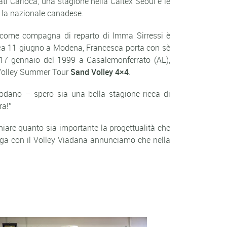
Carioca, una stagione nella Caltex Seoul e le
 la nazionale canadese.
 come compagna di reparto di Imma Sirressi è
a 11 giugno a Modena, Francesca porta con sè
il 17 gennaio del 1999 a Casalemonferrato (AL),
a Volley Summer Tour
Sand Volley 4×4
.
podano
– spero sia una bella stagione ricca di
ra!”
iare quanto sia importante la progettualità che
 lega con il Volley Viadana annunciamo che nella