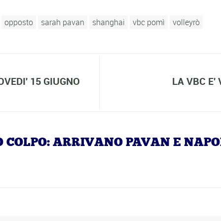
opposto
sarah pavan
shanghai
vbc pomì
volleyrò
OVEDI' 15 GIUGNO
LA VBC E'
PPIO COLPO: ARRIVANO PAVAN E NAP