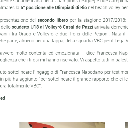
lente sudamericana della Champions League) e due Campionati 
almares la
5° posizione alle Olimpiadi di Rio
nel beach volley per
 presentazione del
secondo libero
per la stagione 2017/2018:
e dello
scudetto U18 al Volleyrò Casal de Pazzi
arrivata domenic
ovanili tra Orago e Volleyrò e due Trofei delle Regioni. Nata 
che parte, almeno per una tappa, della squadra VBC per il Leg
 davvero molto contenta ed emozionata –
dice Francesca Na
glienza che i tifosi mi hanno riservato. Vi aspetto tutti in palest
uto sottolineare l’ingaggio di Francesca Napodano per testimon
in più ha aggiunto “per sottolineare il grande rapporto che ci
dra totalmente VBC”.
ned