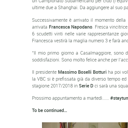
un Campionato Sudamericano per club (l’equiva
ultime due a Shanghai. Da aggiungere al suo p
Successivamente è arrivato il momento della
arrivata
Francesca Napodano
. Fresca vincitric
6 scudetti vinti nelle varie rappresentanze gi
Francesca vestirà la maglia numero 3 e farà an
“Il mio primo giorno a Casalmaggiore, sono
soddisfazioni. Sono molto felice anche per l’acco
Il presidente
Massimo Boselli Botturi
ha poi vol
la VBC si è prefissata già da diverso tempo ed 
stagione 2017/2018 in
Serie D
ci sarà una squa
Prossimo appuntamento a martedì…….
#staytu
To be continued…