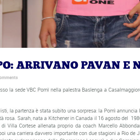
LPO: ARRIVANO PAVAN E
comments
so la sede VBC Pomì nella palestra Baslenga a Casalmaggiore è d
alisti, la partenza è stata subito una sorpresa: la Pomì annuncia 
tà rosa. Sarah, nata a Kitchener in Canada il 16 agosto del 1986
a di Villa Cortese allenata proprio da coach Marcello Abbon
 poi una carriera davvero importante con due stagioni a Rio de J