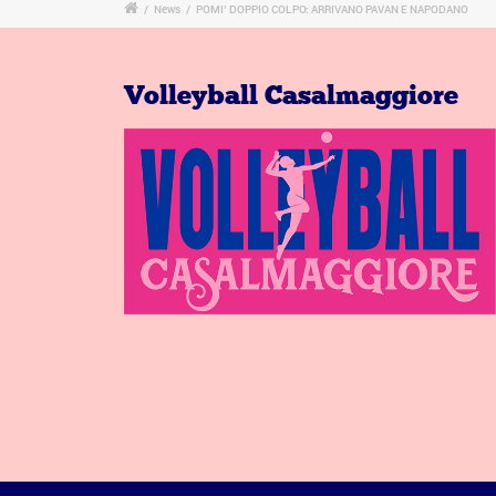
/
News
/
POMI’ DOPPIO COLPO: ARRIVANO PAVAN E NAPODANO
Volleyball Casalmaggiore