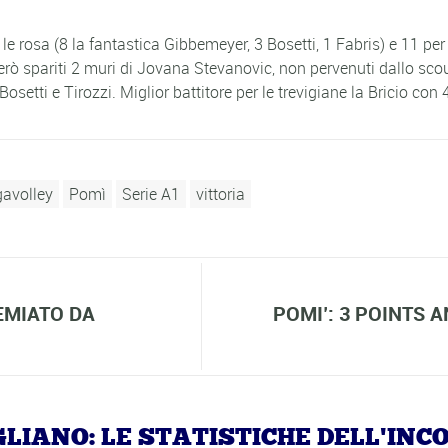
le rosa (8 la fantastica Gibbemeyer, 3 Bosetti, 1 Fabris) e 11 per 
rò spariti 2 muri di Jovana Stevanovic, non pervenuti dallo scout
Bosetti e Tirozzi. Miglior battitore per le trevigiane la Bricio con
gavolley
Pomì
Serie A1
vittoria
EMIATO DA
POMI’: 3 POINTS A
NEGLIANO: LE STATISTICHE DELL'IN