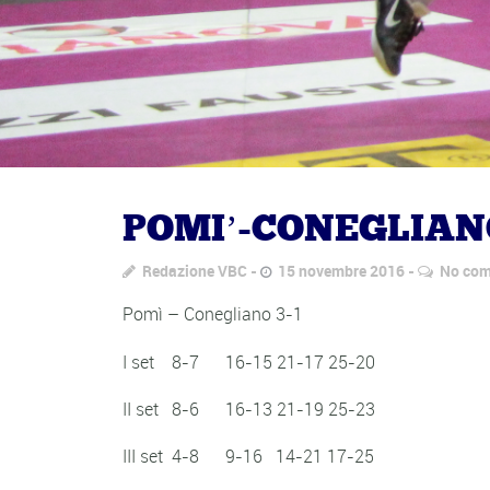
POMI’-CONEGLIAN
Redazione VBC
15 novembre 2016
No co
Pomì – Conegliano 3-1
I set 8-7 16-15 21-17 25-20
II set 8-6 16-13 21-19 25-23
III set 4-8 9-16 14-21 17-25