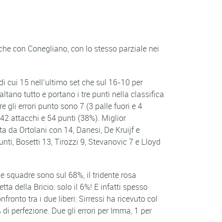
che con Conegliano, con lo stesso parziale nei
i cui 15 nell’ultimo set che sul 16-10 per
tano tutto e portano i tre punti nella classifica
gli errori punto sono 7 (3 palle fuori e 4
42 attacchi e 54 punti (38%). Miglior
a da Ortolani con 14, Danesi, De Kruijf e
i, Bosetti 13, Tirozzi 9, Stevanovic 7 e Lloyd
le squadre sono sul 68%, il tridente rosa
tta della Bricio: solo il 6%! E infatti spesso
ronto tra i due liberi: Sirressi ha ricevuto col
di perfezione. Due gli errori per Imma, 1 per