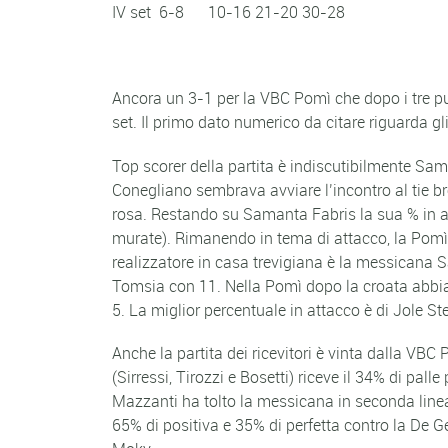
IV set 6-8 10-16 21-20 30-28
Ancora un 3-1 per la VBC Pomì che dopo i tre pu
set. Il primo dato numerico da citare riguarda gl
Top scorer della partita è indiscutibilmente Sam
Conegliano sembrava avviare l’incontro al tie bre
rosa. Restando su Samanta Fabris la sua % in att
murate). Rimanendo in tema di attacco, la Pomì a
realizzatore in casa trevigiana è la messicana S
Tomsia con 11. Nella Pomì dopo la croata abbiam
5. La miglior percentuale in attacco è di Jole St
Anche la partita dei ricevitori è vinta dalla VBC
(Sirressi, Tirozzi e Bosetti) riceve il 34% di pall
Mazzanti ha tolto la messicana in seconda linea pe
65% di positiva e 35% di perfetta contro la De Ge