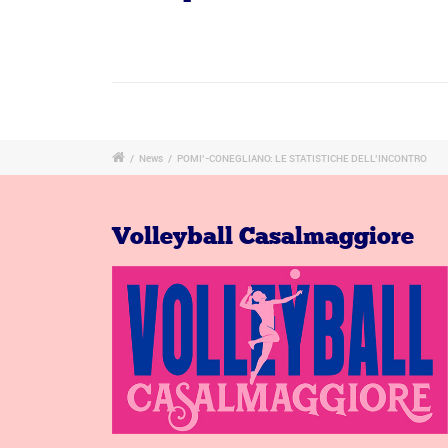
/
News
/
POMI’-CONEGLIANO: LE STATISTICHE DELL’INCONTRO
Volleyball Casalmaggiore