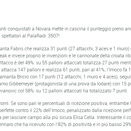
nti conquistati a Novara mette in cascina il punteggio pieno an
i spettatori al PalaRadi: 3507!
anta Fabris che realizza 31 punti (27 attacchi, 3 aces e 1 muro) d
ak e invece proprio le invenzioni e le cannonate della croata ribal
acco è del 49%: su 55 palloni attaccati totalizza 27 punti mentre 
ttacca 147 palloni e realizza 61 punti, pari al 41%, l’Imoco fa 1
amanta Bricio con 17 punti (12 attacchi, 1 muro e 4 aces), seguit
o Gibbemeyer (protagonista di una prova da lodare) con 15 punt
evanovic col 58%: su 12 palloni attaccati ha totalizzato 7 punti.
 Pomì. Se sono pari le percentuali di ricezione positiva, entrambe 
e perfette contro il 22% dell’Imoco, penalizzato dalla ricezione perfe
r lasciare campo alla più sicura Elisa Cella. Interessante il conf
nnaro che ha ricevuto con l’82% di positività e in più basso 29% 