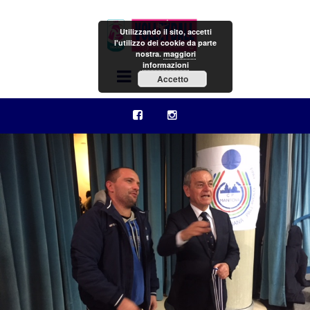
Utilizzando il sito, accetti
l'utilizzo dei cookie da parte
nostra.
maggiori
informazioni
Menu
Accetto