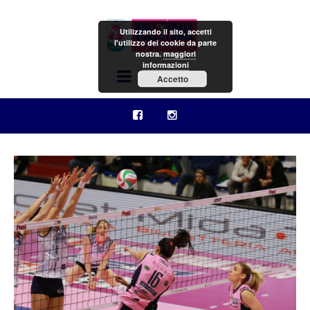
Utilizzando il sito, accetti
l'utilizzo dei cookie da parte
nostra.
maggiori
informazioni
Menu
Accetto