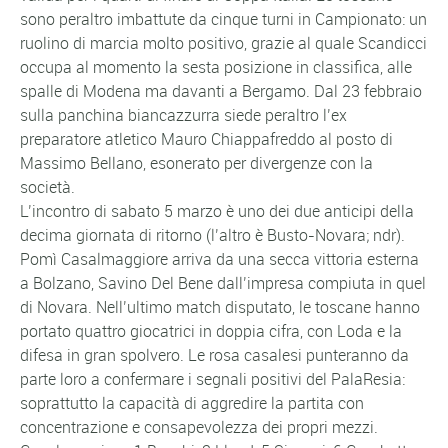
sono peraltro imbattute da cinque turni in Campionato: un
ruolino di marcia molto positivo, grazie al quale Scandicci
occupa al momento la sesta posizione in classifica, alle
spalle di Modena ma davanti a Bergamo. Dal 23 febbraio
sulla panchina biancazzurra siede peraltro l’ex
preparatore atletico Mauro Chiappafreddo al posto di
Massimo Bellano, esonerato per divergenze con la
società.
L’incontro di sabato 5 marzo è uno dei due anticipi della
decima giornata di ritorno (l’altro è Busto-Novara; ndr).
Pomì Casalmaggiore arriva da una secca vittoria esterna
a Bolzano, Savino Del Bene dall’impresa compiuta in quel
di Novara. Nell’ultimo match disputato, le toscane hanno
portato quattro giocatrici in doppia cifra, con Loda e la
difesa in gran spolvero. Le rosa casalesi punteranno da
parte loro a confermare i segnali positivi del PalaResia:
soprattutto la capacità di aggredire la partita con
concentrazione e consapevolezza dei propri mezzi.