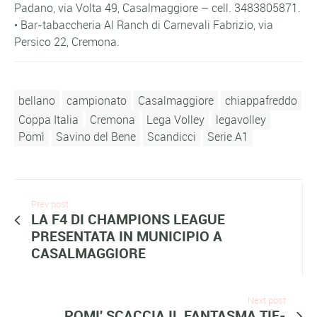
Padano, via Volta 49, Casalmaggiore – cell. 3483805871.
• Bar-tabaccheria Al Ranch di Carnevali Fabrizio, via
Persico 22, Cremona.
bellano
campionato
Casalmaggiore
chiappafreddo
Coppa Italia
Cremona
Lega Volley
legavolley
Pomì
Savino del Bene
Scandicci
Serie A1
Prev post
LA F4 DI CHAMPIONS LEAGUE
PRESENTATA IN MUNICIPIO A
CASALMAGGIORE
Next post
POMI' SCACCIA IL FANTASMA TIE-