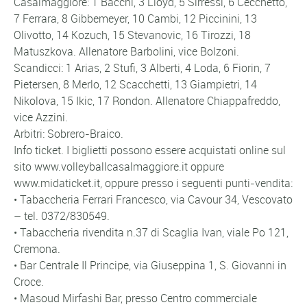
Casalmaggiore: 1 Bacchi, 3 Lloyd, 5 Sirressi, 6 Cecchetto,
7 Ferrara, 8 Gibbemeyer, 10 Cambi, 12 Piccinini, 13
Olivotto, 14 Kozuch, 15 Stevanovic, 16 Tirozzi, 18
Matuszkova. Allenatore Barbolini, vice Bolzoni.
Scandicci: 1 Arias, 2 Stufi, 3 Alberti, 4 Loda, 6 Fiorin, 7
Pietersen, 8 Merlo, 12 Scacchetti, 13 Giampietri, 14
Nikolova, 15 Ikic, 17 Rondon. Allenatore Chiappafreddo,
vice Azzini.
Arbitri: Sobrero-Braico.
Info ticket. I biglietti possono essere acquistati online sul
sito www.volleyballcasalmaggiore.it oppure
www.midaticket.it, oppure presso i seguenti punti-vendita:
• Tabaccheria Ferrari Francesco, via Cavour 34, Vescovato
– tel. 0372/830549.
• Tabaccheria rivendita n.37 di Scaglia Ivan, viale Po 121,
Cremona.
• Bar Centrale Il Principe, via Giuseppina 1, S. Giovanni in
Croce.
• Masoud Mirfashi Bar, presso Centro commerciale