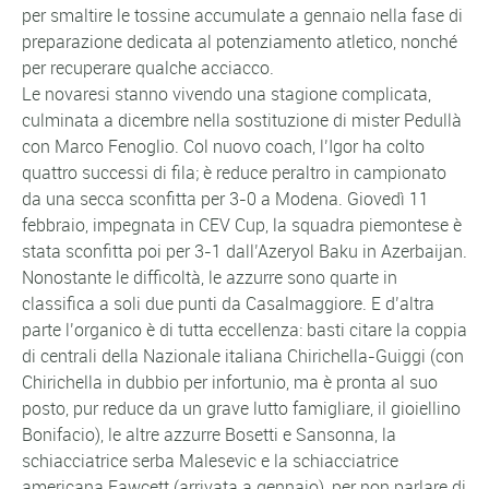
per smaltire le tossine accumulate a gennaio nella fase di
preparazione dedicata al potenziamento atletico, nonché
per recuperare qualche acciacco.
Le novaresi stanno vivendo una stagione complicata,
culminata a dicembre nella sostituzione di mister Pedullà
con Marco Fenoglio. Col nuovo coach, l’Igor ha colto
quattro successi di fila; è reduce peraltro in campionato
da una secca sconfitta per 3-0 a Modena. Giovedì 11
febbraio, impegnata in CEV Cup, la squadra piemontese è
stata sconfitta poi per 3-1 dall’Azeryol Baku in Azerbaijan.
Nonostante le difficoltà, le azzurre sono quarte in
classifica a soli due punti da Casalmaggiore. E d’altra
parte l’organico è di tutta eccellenza: basti citare la coppia
di centrali della Nazionale italiana Chirichella-Guiggi (con
Chirichella in dubbio per infortunio, ma è pronta al suo
posto, pur reduce da un grave lutto famigliare, il gioiellino
Bonifacio), le altre azzurre Bosetti e Sansonna, la
schiacciatrice serba Malesevic e la schiacciatrice
americana Fawcett (arrivata a gennaio), per non parlare di