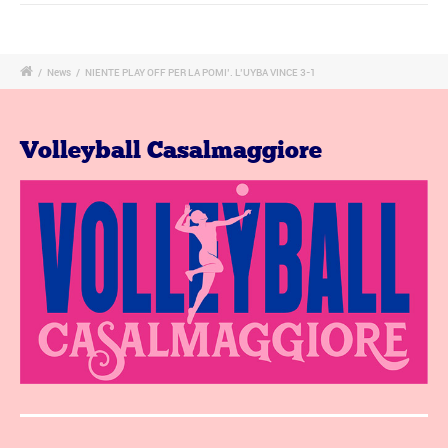
/
News
/
NIENTE PLAY OFF PER LA POMI’. L’UYBA VINCE 3-1
Volleyball Casalmaggiore