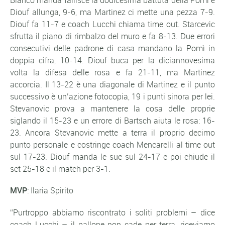
Bianco manda fallisce la dodicesima battuta della Pomì e
Diouf allunga, 9-6, ma Martinez ci mette una pezza 7-9.
Diouf fa 11-7 e coach Lucchi chiama time out. Starcevic
sfrutta il piano di rimbalzo del muro e fa 8-13. Due errori
consecutivi delle padrone di casa mandano la Pomì in
doppia cifra, 10-14. Diouf buca per la diciannovesima
volta la difesa delle rosa e fa 21-11, ma Martinez
accorcia. Il 13-22 è una diagonale di Martinez e il punto
successivo è un’azione fotocopia, 19 i punti sinora per lei.
Stevanovic prova a mantenere la cosa delle proprie
siglando il 15-23 e un errore di Bartsch aiuta le rosa: 16-
23. Ancora Stevanovic mette a terra il proprio decimo
punto personale e costringe coach Mencarelli al time out
sul 17-23. Diouf manda le sue sul 24-17 e poi chiude il
set 25-18 e il match per 3-1.
MVP
: Ilaria Spirito
“Purtroppo abbiamo riscontrato i soliti problemi – dice
coach Lucchi – il pallone non cade per terra, riceviamo