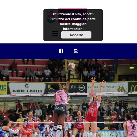
Utilizzando il sito, accetti
l'utilizzo dei cookie da parte
nostra.
maggiori
informazioni
Menu
Accetto