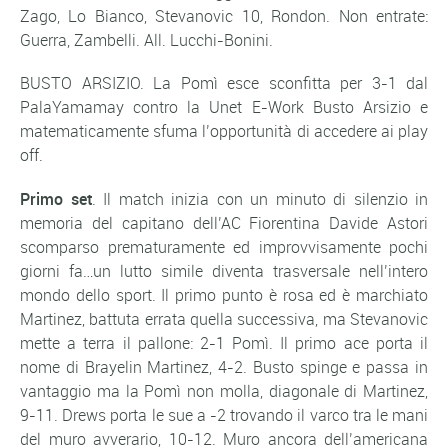
Zago, Lo Bianco, Stevanovic 10, Rondon. Non entrate:
Guerra, Zambelli. All. Lucchi-Bonini.
BUSTO ARSIZIO. La Pomì esce sconfitta per 3-1 dal
PalaYamamay contro la Unet E-Work Busto Arsizio e
matematicamente sfuma l’opportunità di accedere ai play
off.
Primo set
. Il match inizia con un minuto di silenzio in
memoria del capitano dell’AC Fiorentina Davide Astori
scomparso prematuramente ed improvvisamente pochi
giorni fa…un lutto simile diventa trasversale nell’intero
mondo dello sport. Il primo punto è rosa ed è marchiato
Martinez, battuta errata quella successiva, ma Stevanovic
mette a terra il pallone: 2-1 Pomì. Il primo ace porta il
nome di Brayelin Martinez, 4-2. Busto spinge e passa in
vantaggio ma la Pomì non molla, diagonale di Martinez,
9-11. Drews porta le sue a -2 trovando il varco tra le mani
del muro avverario, 10-12. Muro ancora dell’americana