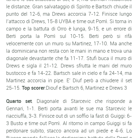
le distanze. Gran salvataggio di Spirito e Bartsch chiude il
punto del 12-6, ma Drews accorcia 7-12. Finisce lungo
l’attacco di Drews, 15-8 UYBA e time out Pomì. Si torna in
campo e la battuta di Orro è lunga, 9-15, e un errore di
Berti porta la Pomì sul 10-15. Berti però si rifà
velocemente con un muro su Martinez, 17-10. Ma anche
la dominicana non resta con le mani in mano e trova una
diagonale devastante che fa 11-17. Stufi buca il muro di
Drews e sigla il 21-12. Drews sfrutta le mani del muro
bustocco e fa 14-22. Bartsch sale in cielo e fa 24-14, ma
Martinez accorcia in pipe. E’ Diuf però a chiudere il set
25-15.
Top scorer
:Diouf e Bartsch 6, Martinez e Drews 3
Quarto set
. Diagonale di Starcevic che risponde a
Gennari, 1-1. Berti porta avanti le sue ma Starcevic le
riacciuffa, 3-3. Finisce out di un soffio la fast di Guiggi: 6-
3 Busto e time out Pomì. Al ritorno in campo Guiggi si fa
perdonare subito, stacco ancora ad un piede e 4-6. Lo