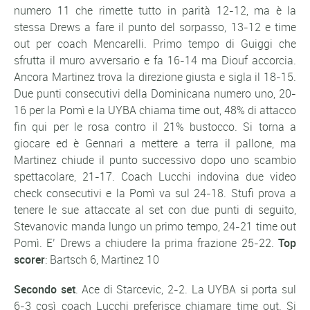
numero 11 che rimette tutto in parità 12-12, ma è la
stessa Drews a fare il punto del sorpasso, 13-12 e time
out per coach Mencarelli. Primo tempo di Guiggi che
sfrutta il muro avversario e fa 16-14 ma Diouf accorcia.
Ancora Martinez trova la direzione giusta e sigla il 18-15.
Due punti consecutivi della Dominicana numero uno, 20-
16 per la Pomì e la UYBA chiama time out, 48% di attacco
fin qui per le rosa contro il 21% bustocco. Si torna a
giocare ed è Gennari a mettere a terra il pallone, ma
Martinez chiude il punto successivo dopo uno scambio
spettacolare, 21-17. Coach Lucchi indovina due video
check consecutivi e la Pomì va sul 24-18. Stufi prova a
tenere le sue attaccate al set con due punti di seguito,
Stevanovic manda lungo un primo tempo, 24-21 time out
Pomì. E’ Drews a chiudere la prima frazione 25-22.
Top
scorer
: Bartsch 6, Martinez 10
Secondo set
. Ace di Starcevic, 2-2. La UYBA si porta sul
6-3 così coach Lucchi preferisce chiamare time out. Si