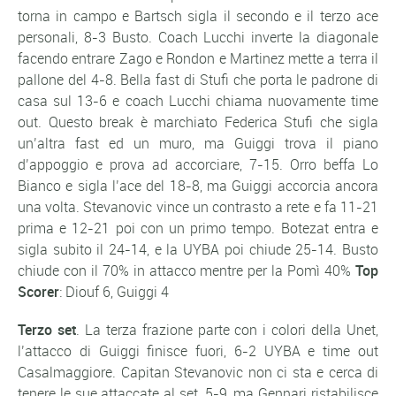
torna in campo e Bartsch sigla il secondo e il terzo ace
personali, 8-3 Busto. Coach Lucchi inverte la diagonale
facendo entrare Zago e Rondon e Martinez mette a terra il
pallone del 4-8. Bella fast di Stufi che porta le padrone di
casa sul 13-6 e coach Lucchi chiama nuovamente time
out. Questo break è marchiato Federica Stufi che sigla
un’altra fast ed un muro, ma Guiggi trova il piano
d’appoggio e prova ad accorciare, 7-15. Orro beffa Lo
Bianco e sigla l’ace del 18-8, ma Guiggi accorcia ancora
una volta. Stevanovic vince un contrasto a rete e fa 11-21
prima e 12-21 poi con un primo tempo. Botezat entra e
sigla subito il 24-14, e la UYBA poi chiude 25-14. Busto
chiude con il 70% in attacco mentre per la Pomì 40%
Top
Scorer
: Diouf 6, Guiggi 4
Terzo set
. La terza frazione parte con i colori della Unet,
l’attacco di Guiggi finisce fuori, 6-2 UYBA e time out
Casalmaggiore. Capitan Stevanovic non ci sta e cerca di
tenere le sue attaccate al set, 5-9, ma Gennari ristabilisce