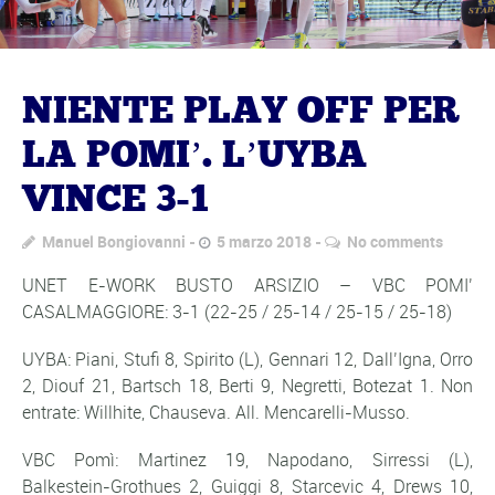
NIENTE PLAY OFF PER
LA POMI’. L’UYBA
VINCE 3-1
Manuel Bongiovanni
5 marzo 2018
No comments
UNET E-WORK BUSTO ARSIZIO – VBC POMI’
CASALMAGGIORE: 3-1 (22-25 / 25-14 / 25-15 / 25-18)
UYBA: Piani, Stufi 8, Spirito (L), Gennari 12, Dall’Igna, Orro
2, Diouf 21, Bartsch 18, Berti 9, Negretti, Botezat 1. Non
entrate: Willhite, Chauseva. All. Mencarelli-Musso.
VBC Pomì: Martinez 19, Napodano, Sirressi (L),
Balkestein-Grothues 2, Guiggi 8, Starcevic 4, Drews 10,