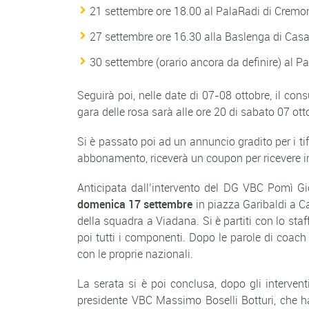
21 settembre ore 18.00 al PalaRadi di Cre
27 settembre ore 16.30 alla Baslenga di C
30 settembre (orario ancora da definire) a
Seguirà poi, nelle date di 07-08 ottobre, il con
gara delle rosa sarà alle ore 20 di sabato 07 ott
Si è passato poi ad un annuncio gradito per i tif
abbonamento, riceverà un coupon per ricevere i
Anticipata dall’intervento del DG VBC Pomì Giov
domenica 17 settembre
in piazza Garibaldi a Ca
della squadra a Viadana. Si è partiti con lo s
poi tutti i componenti. Dopo le parole di coac
con le proprie nazionali.
La serata si è poi conclusa, dopo gli interve
presidente VBC Massimo Boselli Botturi, che ha