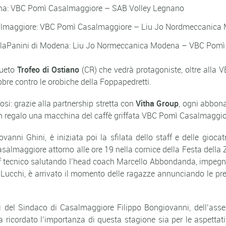
mona: VBC Pomì Casalmaggiore – SAB Volley Legnano
asalmaggiore: VBC Pomì Casalmaggiore – Liu Jo Nordmeccanica
l PalaPanini di Modena: Liu Jo Normeccanica Modena – VBC Pom
sueto
Trofeo di Ostiano
(CR) che vedrà protagoniste, oltre all
obre contro le orobiche della Foppapedretti.
osi: grazie alla partnership stretta con
Vitha Group
, ogni abbona
n regalo una macchina del caffè griffata VBC Pomì Casalmaggio
anni Ghini, è iniziata poi la sfilata dello staff e delle giocat
salmaggiore attorno alle ore 19 nella cornice della Festa della 
taff tecnico salutando l’head coach Marcello Abbondanda, impegn
h Lucchi, è arrivato il momento delle ragazze annunciando le p
nti del Sindaco di Casalmaggiore Filippo Bongiovanni, dell’ass
 ricordato l’importanza di questa stagione sia per le aspettati