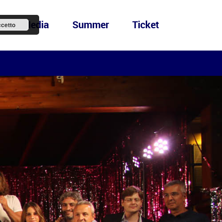
ews&Media
Summer
Ticket
cetto