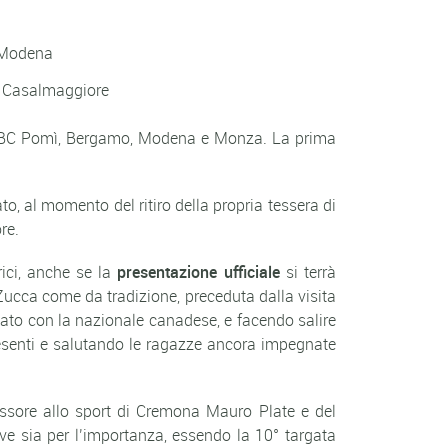
 Modena
ì Casalmaggiore
a VBC Pomì, Bergamo, Modena e Monza. La prima
to, al momento del ritiro della propria tessera di
re.
rici, anche se la
presentazione ufficiale
si terrà
Zucca come da tradizione, preceduta dalla visita
ato con la nazionale canadese, e facendo salire
resenti e salutando le ragazze ancora impegnate
essore allo sport di Cremona Mauro Plate e del
ve sia per l’importanza, essendo la 10° targata