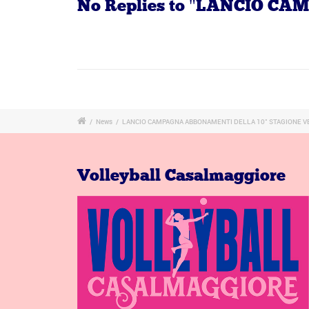
No Replies to "LANCIO 
/
News
/
LANCIO CAMPAGNA ABBONAMENTI DELLA 10° STAGIONE V
Volleyball Casalmaggiore