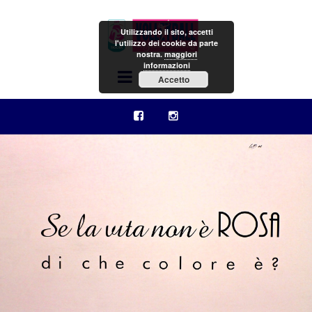
Utilizzando il sito, accetti
l'utilizzo dei cookie da parte
nostra.
maggiori
informazioni
Menu
Accetto