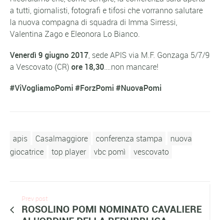
a tutti, giornalisti, fotografi e tifosi che vorranno salutare
la nuova compagna di squadra di Imma Sirressi,
Valentina Zago e Eleonora Lo Bianco.
Venerdì 9 giugno 2017
, sede APIS via M.F. Gonzaga 5/7/9
a Vescovato (CR)
ore 18,30
….non mancare!
#ViVogliamoPomi #ForzPomi #NuovaPomi
apis
Casalmaggiore
conferenza stampa
nuova
giocatrice
top player
vbc pomì
vescovato
Prev post
ROSOLINO POMI NOMINATO CAVALIERE