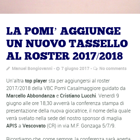
LA POMI’ AGGIUNGE
UN NUOVO TASSELLO
AL ROSTER 2017/2018
Manuel Bongiovanni
7 giugno 2017
No comments
Un’altra
top player
sta per aggiungersi al roster
2017/2018 della VBC Pomì Casalmaggiore guidato da
Marcello Abbondanza
e
Cristiano Lucchi
. Venerdì 9
giugno alle ore 18,30 avverrà la conferenza stampa di
presentazione della nuova giocatrice, il nome della quale
verrà svelato nella sede del nostro sponsor di maglia
APIS
a
Vescovato
(CR) in via M.F. Gonzaga 5/7/9.
Ricordiamo che, come sempre, la conferenza sarà aperta