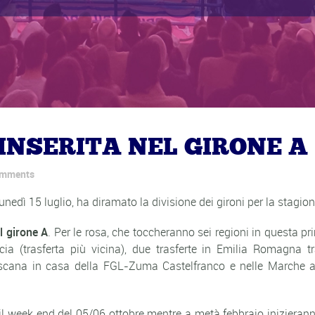
NSERITA NEL GIRONE A
omments
nedì 15 luglio, ha diramato la divisione dei gironi per la stagi
l girone A
. Per le rosa, che toccheranno sei regioni in questa p
ia (trasferta più vicina), due trasferte in Emilia Romagna
scana in casa della FGL-Zuma Castelfranco e nelle Marche a 
 il week end del 05/06 ottobre mentre a metà febbraio inizieran