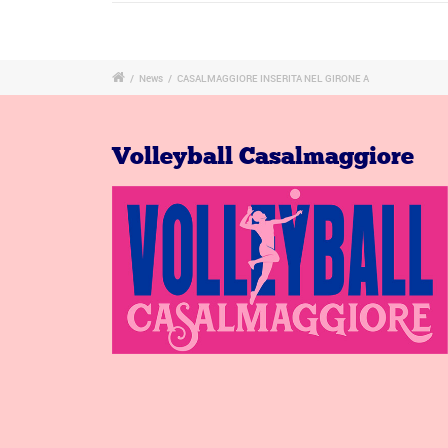
/
News
/
CASALMAGGIORE INSERITA NEL GIRONE A
Volleyball Casalmaggiore