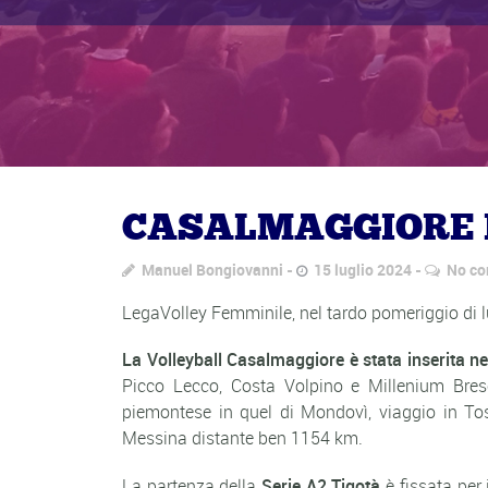
CASALMAGGIORE I
Manuel Bongiovanni
15 luglio 2024
No c
LegaVolley Femminile, nel tardo pomeriggio di lu
La Volleyball Casalmaggiore è stata inserita ne
Picco Lecco, Costa Volpino e Millenium Bresc
piemontese in quel di Mondovì, viaggio in To
Messina distante ben 1154 km.
La partenza della
Serie A2 Tigotà
è fissata per