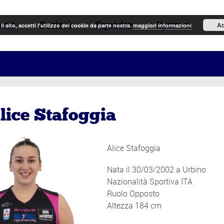
ome
Società
Squadra
Sponsor
N
Ac
il sito, accetti l'utilizzo dei cookie da parte nostra.
maggiori informazioni
lice Stafoggia
Alice Stafoggia
Nata il 30/03/2002 a Urbino
Nazionalità Sportiva ITA
Ruolo Opposto
Altezza 184 cm