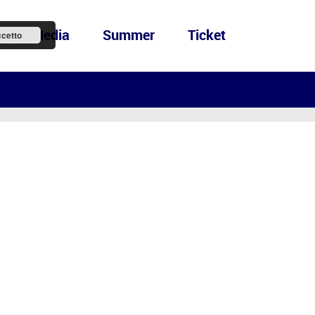
ews&Media
Summer
Ticket
cetto