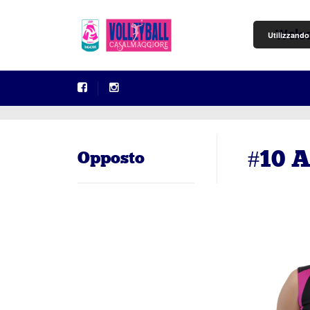
Welc
Utilizzando 
#10 A
Opposto