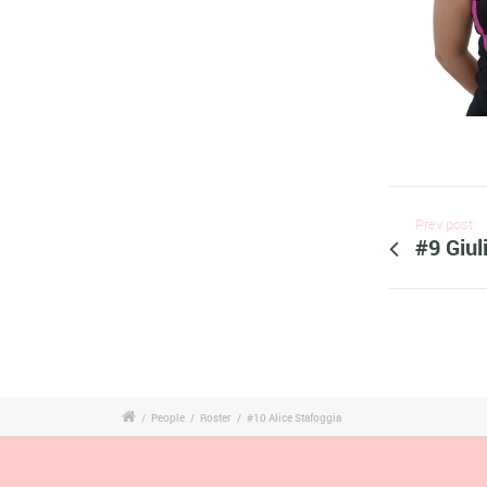
Prev post
#9 Giul
/
People
/
Roster
/
#10 Alice Stafoggia