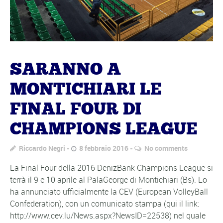
SARANNO A
MONTICHIARI LE
FINAL FOUR DI
CHAMPIONS LEAGUE
Riccardo Negri
8 febbraio 2016
No comments
La Final Four della 2016 DenizBank Champions League si
terrà il 9 e 10 aprile al PalaGeorge di Montichiari (Bs). Lo
ha annunciato ufficialmente la CEV (European VolleyBall
Confederation), con un comunicato stampa (qui il link:
http://www.cev.lu/News.aspx?NewsID=22538) nel quale