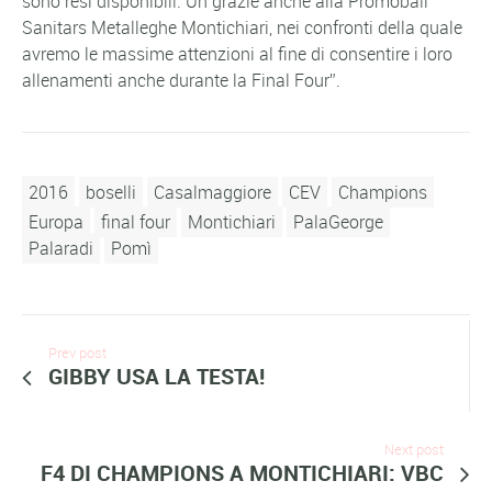
sono resi disponibili. Un grazie anche alla Promoball
Sanitars Metalleghe Montichiari, nei confronti della quale
avremo le massime attenzioni al fine di consentire i loro
allenamenti anche durante la Final Four”.
2016
boselli
Casalmaggiore
CEV
Champions
Europa
final four
Montichiari
PalaGeorge
Palaradi
Pomì
Prev post
GIBBY USA LA TESTA!
Next post
F4 DI CHAMPIONS A MONTICHIARI: VBC