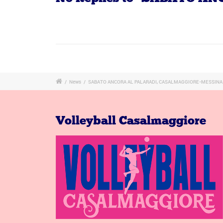
/
News
/
SABATO ANCORA AL PALARADI, CASALMAGGIORE-MESSINA
Volleyball Casalmaggiore