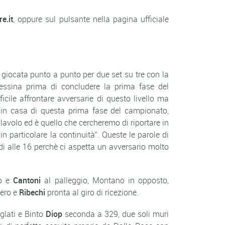
e.it
, oppure sul pulsante nella pagina ufficiale
 giocata punto a punto per due set su tre con la
Messina prima di concludere la prima fase del
icile affrontare avversarie di questo livello ma
a in casa di questa prima fase del campionato,
avolo ed è quello che cercheremo di riportare in
 particolare la continuità”. Queste le parole di
di alle 16 perchè ci aspetta un avversario molto
to e
Cantoni
al palleggio, Montano in opposto,
bero e
Ribechi
pronta al giro di ricezione.
glati e Binto
Diop
seconda a 329, due soli muri