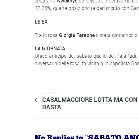
separano
Nwokoye
da Olivotto, ripettivamente
47.75%, quarta posizione (a pari merito con Ga
LE EX
Tra le rosa
Giorgia Faraone
è stata giocatrice d
LA GIORNATA
Unico anticipo del sabato quello del PalaRadi,
avversaria delle rosa, fa visita alla capolista 
Prev post
CASALMAGGIORE LOTTA MA CON 
BASTA
No Replies to "SABATO 