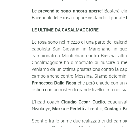
Le prevendite sono ancora aperte!
Basterà cli
Facebook delle rosa oppure visitando il portale
LE ULTIME DA CASALMAGGIORE
Le rosa sono nel mezzo di una parte del calenda
capolista San Giovanni in Marignano, in ques
campionato a Montichiari contro Brescia, altra 
Casalmaggiore ha dimostrato di riuscire a met
veniamo da un’ottima prestazione contro la capo
campo anche contro Messina. Siamo determinate n
Francesca Dalla Rosa
che però chiude con un a
ostico con un roster di grande livello…ma noi s
L’head coach
Claudio Cesar Cuello
, coadiuv
Nwokoye,
Marku
e
Perletti
al centro,
Costagli
,
B
Scontro tra le prime due realizzatrici del cam