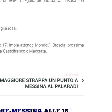
84% di perfetta seguita proprio da Dalla Rosa con
glia rosa.
re 17. Imola attende Mondovì, Brescia, prossima
tra Castelfranco e Macerata.
Next post
MAGGIORE STRAPPA UN PUNTO A
MESSINA AL PALARADI
ORE-MESSINA ALLE 16"