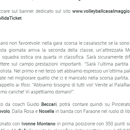
ccare sul banner dedicato sul sito
www.volleyballcasalmaggior
MidaTicket
.
rio non favorevole: nella gara scorsa le casalasche se la sono
ta giornata arriva la seconda della classe, un’attrezzata 
squadra ostica ora quarta in classifica. Sarà sicuramente diff
tere sul campo prestazioni importanti. “Sarà l’ultima partit
lista. Nel primo e nel terzo set abbiamo espresso un’ottima pall
el migliorare quello che ci è mancato nella scorsa partita, in
ppello ai tfosi: “Abbiamo bisogno di tutti voi! Venite al PalaRa
iamo cariche! Vi aspettiamo domani!”
ato da coach Guido
Beccari
, potrà contare quindi su Pincera
ovolo
, Dalla Rosa e
Nosella
in banda con Faraone nel ruolo di li
pionato con
Ivonne Montano
in prima posizione con 350 punti si