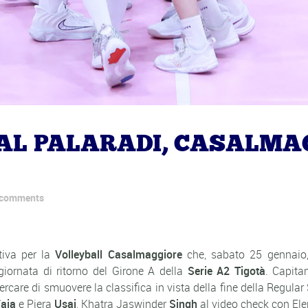
AL PALARADI, CASALMA
 comments
ativa per la
Volleyball Casalmaggiore
che, sabato 25 gennaio,
giornata di ritorno del Girone A della
Serie A2 Tigotà
. Capit
ercare di smuovere la classifica in vista della fine della Regul
aia
e Piera
Usai
, Khatra Jaswinder
Singh
al video check con El