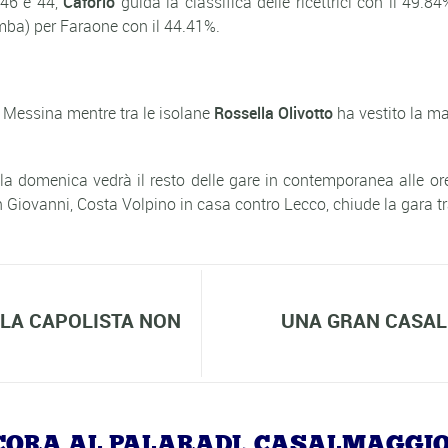
 46 e 44,
Caforio
guida la classifica delle ricettrici con il 49.
mba) per Faraone con il 44.41%.
i Messina mentre tra le isolane
Rossella Olivotto
ha vestito la ma
 la domenica vedrà il resto delle gare in contemporanea alle o
San Giovanni, Costa Volpino in casa contro Lecco, chiude la gara 
LA CAPOLISTA NON
UNA GRAN CASAL
ANCORA AL PALARADI, CASALMAGGI