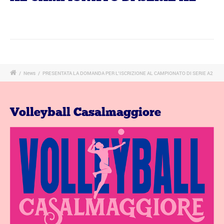
/
News
/
PRESENTATA LA DOMANDA PER L’ISCRIZIONE AL CAMPIONATO DI SERIE A2
Volleyball Casalmaggiore