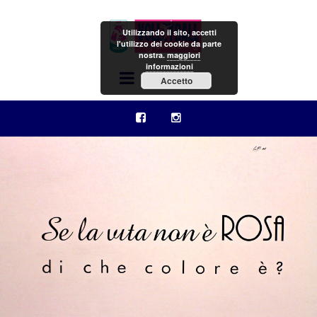
Utilizzando il sito, accetti
l'utilizzo dei cookie da parte
nostra.
maggiori
informazioni
Menu
Accetto