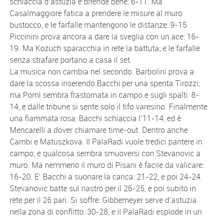
schiaccia d’astuzia e difende bene: 6-11. Ma
Casalmaggiore fatica a prendere le misure al muro
bustocco, e le farfalle mantengono le distanze: 9-15.
Piccinini prova ancora a dare la sveglia con un ace: 16-
19. Ma Kozuch sparacchia in rete la battuta; e le farfalle
senza strafare portano a casa il set.
La musica non cambia nel secondo. Barbolini prova a
dare la scossa inserendo Bacchi per una spenta Tirozzi;
ma Pomì sembra frastornata in campo e sugli spalti: 8-
14, e dalle tribune si sente solo il tifo varesino. Finalmente
una fiammata rosa: Bacchi schiaccia l’11-14, ed è
Mencarelli a dover chiamare time-out. Dentro anche
Cambi e Matuszkova. Il PalaRadi vuole tredici pantere in
campo, e qualcosa sembra smuoversi con Stevanovic a
muro. Ma nemmeno il muro di Pisani è facile da valicare:
16-20. E’ Bacchi a suonare la carica: 21-22, e poi 24-24.
Stevanovic batte sul nastro per il 26-25, e poi subito in
rete per il 26 pari. Si soffre: Gibbemeyer serve d’astuzia
nella zona di conflitto: 30-28, e il PalaRadi esplode in un