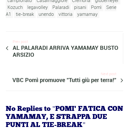
campionato
Casalmaggiore
Cremona
gibbemeyer
Kozuch
legavolley
Palaradi
pisani
Pomì
Serie
A1
tie-break
unendo
vittoria
yamamay
Prev post
AL PALARADI ARRIVA YAMAMAY BUSTO
ARSIZIO
Next post
VBC Pomì promuove "Tutti giù per terra!"
No Replies to "POMI' FATICA CON
YAMAMAY, E STRAPPA DUE
PUNTI AL TIE-BREAK"