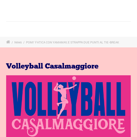
/
News
/
POMI’ FATICA CON YAMAMAY, E STRAPPA DUE PUNTI AL TIE-BREAK
Volleyball Casalmaggiore