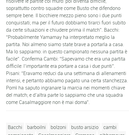
risolvere le partite col muro: poi diventa difficile,
soprattutto contro squadre come Busto che difendono
sempre bene. Il bicchiere mezzo pieno sono i due punti
conquistati; ma per il futuro dobbiamo tirarci fuori subito
da certe situazioni e chiudere prima il match”. Bacchi:
“Probabilmente Yamamay ha interpretato meglio la
partita. Noi almeno siamo state brave a portarla a casa.
Ma lo sappiamo: in questo campionato nessuna partita è
facile”. Conferma Cambi: “Sapevamo che era una partita
difficile: l’importante era portare a casa i due punti”.
Pisani: “Eravamo reduci da una settimana di allenamenti
intensi, e pertanto abbiamo pagato una certa stanchezza.
Pomì ha saputo ingranare la marcia nei momenti chiave
del match; e d’altra parte lo sappiamo che una squadra
come Casalmaggiore non è mai doma”.
Bacchi
barboilni
bolzoni
busto arsizio
cambi