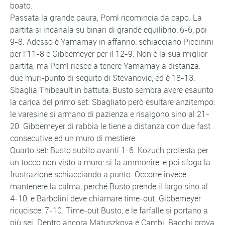
boato.
Passata la grande paura, Pomì ricomincia da capo. La
partita si incanala su binari di grande equilibrio: 6-6, poi
9-8. Adesso è Yamamay in affanno: schiacciano Piccinini
per l’11-8 e Gibbemeyer per il 12-9. Non è la sua miglior
partita, ma Pomì riesce a tenere Yamamay a distanza:
due muri-punto di seguito di Stevanovic, ed è 18-13.
Sbaglia Thibeault in battuta: Busto sembra avere esaurito
la carica del primo set. Sbagliato però esultare anzitempo:
le varesine si armano di pazienza e risalgono sino al 21-
20. Gibbemeyer di rabbia le tiene a distanza con due fast
consecutive ed un muro di mestiere.
Quarto set: Busto subito avanti 1-6. Kozuch protesta per
un tocco non visto a muro: si fa ammonire, e poi sfoga la
frustrazione schiacciando a punto. Occorre invece
mantenere la calma, perché Busto prende il largo sino al
4-10, e Barbolini deve chiamare time-out. Gibbemeyer
ricucisce: 7-10. Time-out Busto, e le farfalle si portano a
più sei. Dentro ancora Matuszkova e Cambi. Bacchi prova