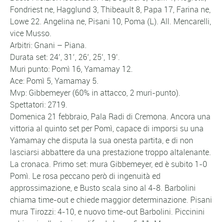
Fondriest ne, Hagglund 3, Thibeault 8, Papa 17, Farina ne,
Lowe 22. Angelina ne, Pisani 10, Poma (L). All. Mencarelli,
vice Musso.
Arbitri: Gnani – Piana.
Durata set: 24’, 31’, 26’, 25’, 19’.
Muri punto: Pomì 16, Yamamay 12.
Ace: Pomì 5, Yamamay 5.
Mvp: Gibbemeyer (60% in attacco, 2 muri-punto).
Spettatori: 2719.
Domenica 21 febbraio, Pala Radi di Cremona. Ancora una
vittoria al quinto set per Pomì, capace di imporsi su una
Yamamay che disputa la sua onesta partita, e di non
lasciarsi abbattere da una prestazione troppo altalenante.
La cronaca. Primo set: mura Gibbemeyer, ed è subito 1-0
Pomì. Le rosa peccano però di ingenuità ed
approssimazione, e Busto scala sino al 4-8. Barbolini
chiama time-out e chiede maggior determinazione. Pisani
mura Tirozzi: 4-10, e nuovo time-out Barbolini. Piccinini