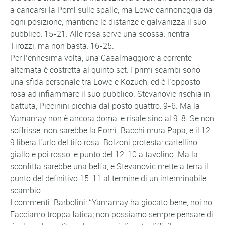
a caricarsi la Pomì sulle spalle, ma Lowe cannoneggia da
ogni posizione, mantiene le distanze e galvanizza il suo
pubblico: 15-21. Alle rosa serve una scossa: rientra
Tirozzi, ma non basta: 16-25.
Per l’ennesima volta, una Casalmaggiore a corrente
alternata è costretta al quinto set. I primi scambi sono
una sfida personale tra Lowe e Kozuch, ed è l’opposto
rosa ad infiammare il suo pubblico. Stevanovic rischia in
battuta, Piccinini picchia dal posto quattro: 9-6. Ma la
Yamamay non è ancora doma, e risale sino al 9-8. Se non
soffrisse, non sarebbe la Pomì. Bacchi mura Papa, e il 12-
9 libera l’urlo del tifo rosa. Bolzoni protesta: cartellino
giallo e poi rosso, e punto del 12-10 a tavolino. Ma la
sconfitta sarebbe una beffa, e Stevanovic mette a terra il
punto del definitivo 15-11 al termine di un interminabile
scambio.
I commenti. Barbolini: “Yamamay ha giocato bene, noi no.
Facciamo troppa fatica; non possiamo sempre pensare di