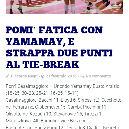
POMI’ FATICA CON
YAMAMAY, E
STRAPPA DUE PUNTI
AL TIE-BREAK
Riccardo Negri
21 febbraio 2016
No comments
Pomì Casalmaggiore – Unendo Yamamay Busto Arsizio:
(18-25, 30-28, 25-21, 16-25, 15-11)
Casalmaggiore: Bacchi 11, Lloyd 6, Sirressi (L), Cecchetto
ne, Ferrara ne, Gibbemeyer 15, Cambi, Piccinini 11,
Olivotto ne, Kozuch 19, Stevanovic 16, Tirozzi 1,
Matuszkova. All. Barbolini, vice Bolzoni.
Busto Arsizio: Rousseaux 12, Degradi 8, Cialfi 1, Negretti,