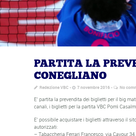
PARTITA LA PREVE
CONEGLIANO
Redazione VBC
7 novembre 2016
No com
E’ partita la prevendita dei biglietti per il big
canali, i biglietti per la partita VBC Pomì Ca
E’ possibile acquistare i biglietti attraverso il si
autorizzati:
– Tabaccheria Ferrari Francesco, via Cavour 34