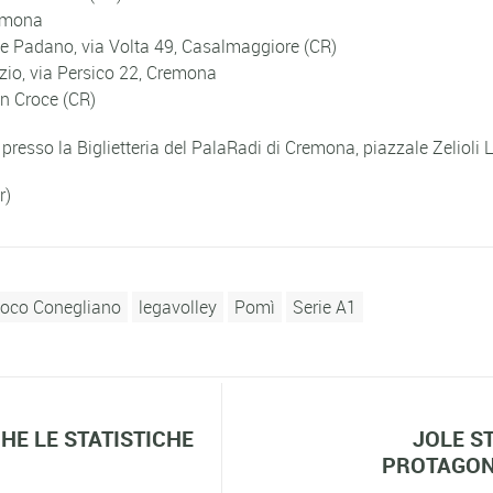
remona
e Padano, via Volta 49, Casalmaggiore (CR)
zio, via Persico 22, Cremona
in Croce (CR)
esso la Biglietteria del PalaRadi di Cremona, piazzale Zelioli L
r)
oco Conegliano
legavolley
Pomì
Serie A1
HE LE STATISTICHE
JOLE ST
PROTAGON