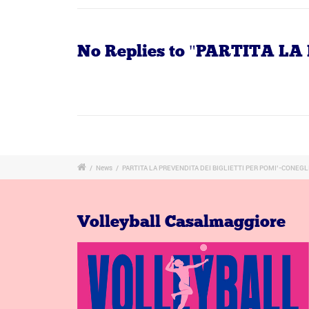
No Replies to "PARTITA L
/
News
/
PARTITA LA PREVENDITA DEI BIGLIETTI PER POMI’-CONEG
Volleyball Casalmaggiore