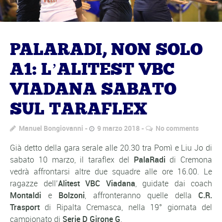
PALARADI, NON SOLO
A1: L’ALITEST VBC
VIADANA SABATO
SUL TARAFLEX
Manuel Bongiovanni
9 marzo 2018
No comments
Già detto della gara serale alle 20.30 tra Pomì e Liu Jo di
sabato 10 marzo, il taraflex del
PalaRadi
di Cremona
vedrà affrontarsi altre due squadre alle ore 16.00. Le
ragazze dell’
Alitest VBC Viadana
, guidate dai coach
Montaldi
e
Bolzoni
, affronteranno quelle della
C.R.
Trasport
di Ripalta Cremasca, nella 19° giornata del
campionato di
Serie D Girone G
.