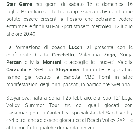
Star Game
nei giorni di sabato 15 e domenica 16
luglio. Ricordiamo a tutti gli appassionati che non hanno
potuto essere presenti a Pesaro che potranno vedere
entrambe le finali su Rai Sport stasera mercoledì 12 luglio
alle ore 20,40.
La formazione di coach
Lucchi
si presenta con le
confermate Giada
Cecchetto
, Valentina
Zago
, Sonja
Percan
e Mila
Montani
e accoglie le “nuove” Valeria
Caracuta
e Svetlana
Stoyanova
. Entrambe le giocatrici
hanno già vestito la canotta VBC Pomì in altre
manifestazioni degli anni passati, in particolare Svetlana.
Stoyanova, nata a Sofia il 26 febbraio, è al suo 12° Lega
Volley Summer Tour, tre dei quali giocati con
Casalmaggiore, un’autentica specialista del Sand Volley
4×4 oltre che ad essere giocatrice di Beach Volley 2×2. Le
abbiamo fatto qualche domanda per voi.