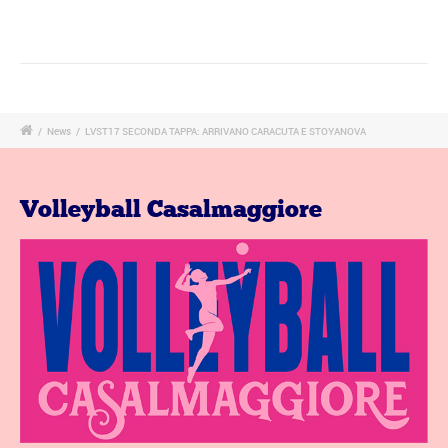
/
News
/
LVST17 SECONDA TAPPA: ARRIVANO CARACUTA E STOYANOVA
Volleyball Casalmaggiore