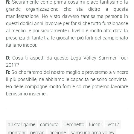
R:
Sicuramente come prima cosa mi piace tantissimo la
grande organizzazione che sta dietro a questa
manifestazione. Ho visto davvero tantissime persone in
questi dodici anni lavorare per far sì che tutto funzionasse
al meglio…e poi sicuramente il livello è molto alto data la
presenza di tante tra le giocatrici più forti del campionato
italiano indoor.
D:
Cosa ti aspetti da questo Lega Volley Summer Tour
2017?
R:
So che faremo del nostro meglio e proveremo a vincere
il più possibile, ne abbiamo le capacità ne sono convinta.
Ho delle compagne molto forti e so che potremo lavorare
benissimo insieme.
all star game
caracuta
Cecchetto
lucchi
lvst17
montani
percan
riccione
samsung ama volley