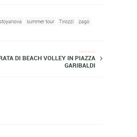
stoyanova
summer tour
Tirozzi
zago
Next post
ATA DI BEACH VOLLEY IN PIAZZA
GARIBALDI