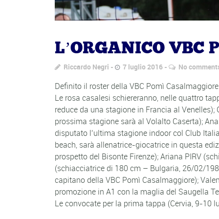
L’ORGANICO VBC 
Riccardo Negri
7 luglio 2016
No comment
Definito il roster della VBC Pomì Casalmaggior
Le rosa casalesi schiereranno, nelle quattro ta
reduce da una stagione in Francia al Venelles
prossima stagione sarà al Volalto Caserta); An
disputato l’ultima stagione indoor col Club Ital
beach, sarà allenatrice-giocatrice in questa e
prospetto del Bisonte Firenze); Ariana PIRV (s
(schiacciatrice di 180 cm – Bulgaria, 26/02/198
capitano della VBC Pomì Casalmaggiore); Valen
promozione in A1 con la maglia del Saugella 
Le convocate per la prima tappa (Cervia, 9-10 lu