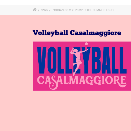
/
News
/
L’ORGANICO VBC POMI’ PER IL SUMMER TOUR
Volleyball Casalmaggiore