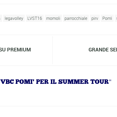
a
legavolley
LVST16
momoli
parrocchiale
pirv
Pomì
 SU PREMIUM
GRANDE SER
O VBC POMI' PER IL SUMMER TOUR"