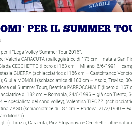
POMI’ PER IL SUMMER TO
s
e per il “Lega Volley Summer Tour 2016”.
ppe: Valeria CARACUTA (palleggiatrice di 173 cm – nata a San Pie
); Giada CECCHETTO (libero di 163 cm – Milano, 6/6/1991 – camp
astasia GUERRA (schiacciatrice di 186 cm – Castelfranco Veneto,
ia); Giulia MOMOLI (schiacciatrice di 183 cm – Asolo, Treviso, 3
dizione del Summer Tour); Beatrice PARROCCHIALE (libero di 167
chiacciatrice di 182 cm – Romania, 24/5/1996 – già con Trento
4 – specialista del sand volley); Valentina TIROZZI (schiacciat
tina ZAGO (schiacciatrice di 187 cm – Padova, 21/2/1990 – ex 
Team Monza).
glio): Tirozzi, Caracuta, Pirv, Stoyanova e Cecchetto, oltre natu