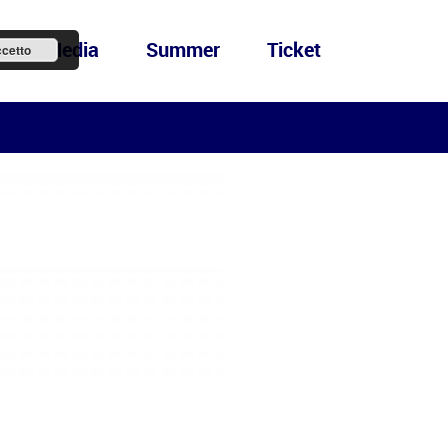
ews&Media
Summer
Ticket
cetto