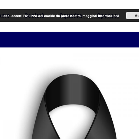
ome
Società
Squadra
Sponsor
N
Ac
il sito, accetti l'utilizzo dei cookie da parte nostra.
maggiori informazioni