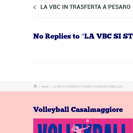
Prev post
LA VBC IN TRASFERTA A PESARO
No Replies to "LA VBC S
/
News
/
LA VBC SI STRINGE ATTORNO A DAMIANO GIBELLINI
Volleyball Casalmaggiore