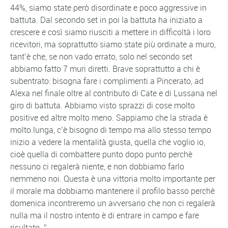
44%, siamo state però disordinate e poco aggressive in
battuta. Dal secondo set in poi la battuta ha iniziato a
crescere e così siamo riusciti a mettere in difficoltà i loro
ricevitori, ma soprattutto siamo state più ordinate a muro,
tant’è che, se non vado errato, solo nel secondo set
abbiamo fatto 7 muri diretti. Brave soprattutto a chi è
subentrato: bisogna fare i complimenti a Pincerato, ad
Alexa nel finale oltre al contributo di Cate e di Lussana nel
giro di battuta. Abbiamo visto sprazzi di cose molto
positive ed altre molto meno. Sappiamo che la strada è
molto lunga, c’è bisogno di tempo ma allo stesso tempo
inizio a vedere la mentalità giusta, quella che voglio io,
cioè quella di combattere punto dopo punto perchè
nessuno ci regalerà niente, e non dobbiamo farlo
nemmeno noi. Questa è una vittoria molto importante per
il morale ma dobbiamo mantenere il profilo basso perchè
domenica incontreremo un avversario che non ci regalerà
nulla ma il nostro intento è di entrare in campo e fare
risultato. ”