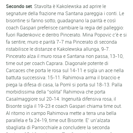
Secondo set
. Stavolta è Kakolewska ad aprire le
segnature della frazione ma Santana pareggia i conti. Le
bisontine si fanno sotto, guadagnano la parità e così
coach Gaspari preferisce cambiare la regia del palleggio:
fuori Radenkovic e dentro Pincerato. Mina Popovic c’è e si
fa sentire, muro e parità 7-7 ma Pincerato di seconda
ristabilisce le distanze e Kakolewska allunga, 9-7.
Pincerato alza il muro rosa e Santana non passa, 13-10,
time out per coach Caprara. Diagonale potente di
Carcaces che porta le rosa sul 14-11 e sigla un ace nella
battuta successiva: 15-11. Rahimova arma il braccio e
piega la difesa di casa, la Pomì si porta sul 18-13. Palla
morbidissima della “solita” Rahimova che porta
Casalmaggiore sul 20-14. Ingenuità difensiva rosa, il
Bisonte sigla il 19-23 e coach Gaspari chiama time out.
Al ritorno in campo Rahimova mette a terra una bella
parallela e fa 24-19, time out Bisonte. E’ un’alzata
sbagliata di Parrocchiale a concludere la seconda