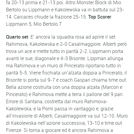
fa 20-13 prima e 21-13 poi. Altro Monster Block di Mio
Bertolo su Lippmann e Kakolewska va in battuta sul 23-
14. Carcaces chiude la frazione 25-15.
Top Scorer
:
Lippmann 5, Mio Bertolo 7
Quarto set
. E’ ancora la squadra rosa ad aprire il set:
Rahimova, Kakolewska e 2-0 Casalmaggiore. Alberti però
trova un ace e mette tutto in parità 2-2. Lippmann porta
avanti le sue, diagonale e 4-3 Bisonte. Lippman allunga
ma Rahimova e un muro di Pincerato riportano tutto in
parità 5-5. Viene fischiata un’alzata doppia a Pincerato, il
Bisonte si porta sul 9-7 e coach Gaspari chiama time out.
Bella azione costruita con una doppia alzata (Marcon e
Pincerato) e Rahimova mette a terra il pallone del 9 pari.
Errore di Santana, costretta dal muro Rahimova-
Kakolewska, e la Pomì passa in vantaggio e, grazie
all’invasione di Alberti, Casalmaggiore va sul 12-10. Muro
di Kakolewska nell’azione successiva, 13-10 e time out
Firenze. Si torna a giocare ed è ancora Rahimova a