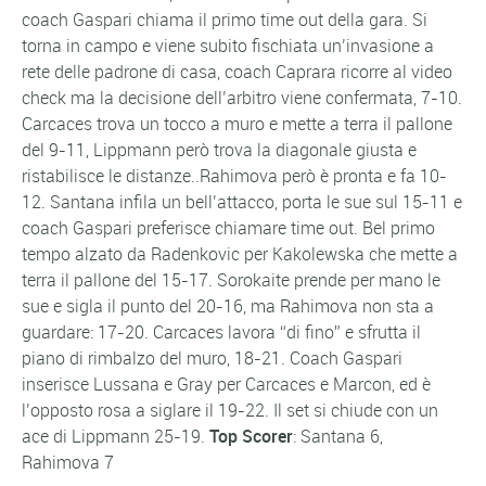
coach Gaspari chiama il primo time out della gara. Si
torna in campo e viene subito fischiata un’invasione a
rete delle padrone di casa, coach Caprara ricorre al video
check ma la decisione dell’arbitro viene confermata, 7-10.
Carcaces trova un tocco a muro e mette a terra il pallone
del 9-11, Lippmann però trova la diagonale giusta e
ristabilisce le distanze..Rahimova però è pronta e fa 10-
12. Santana infila un bell’attacco, porta le sue sul 15-11 e
coach Gaspari preferisce chiamare time out. Bel primo
tempo alzato da Radenkovic per Kakolewska che mette a
terra il pallone del 15-17. Sorokaite prende per mano le
sue e sigla il punto del 20-16, ma Rahimova non sta a
guardare: 17-20. Carcaces lavora “di fino” e sfrutta il
piano di rimbalzo del muro, 18-21. Coach Gaspari
inserisce Lussana e Gray per Carcaces e Marcon, ed è
l’opposto rosa a siglare il 19-22. Il set si chiude con un
ace di Lippmann 25-19.
Top Scorer
: Santana 6,
Rahimova 7