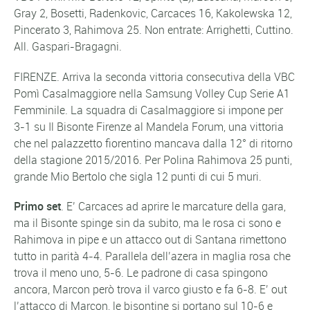
Gray 2, Bosetti, Radenkovic, Carcaces 16, Kakolewska 12,
Pincerato 3, Rahimova 25. Non entrate: Arrighetti, Cuttino.
All. Gaspari-Bragagni.
FIRENZE. Arriva la seconda vittoria consecutiva della VBC
Pomì Casalmaggiore nella Samsung Volley Cup Serie A1
Femminile. La squadra di Casalmaggiore si impone per
3-1 su Il Bisonte Firenze al Mandela Forum, una vittoria
che nel palazzetto fiorentino mancava dalla 12° di ritorno
della stagione 2015/2016. Per Polina Rahimova 25 punti,
grande Mio Bertolo che sigla 12 punti di cui 5 muri.
Primo set
. E’ Carcaces ad aprire le marcature della gara,
ma il Bisonte spinge sin da subito, ma le rosa ci sono e
Rahimova in pipe e un attacco out di Santana rimettono
tutto in parità 4-4. Parallela dell’azera in maglia rosa che
trova il meno uno, 5-6. Le padrone di casa spingono
ancora, Marcon però trova il varco giusto e fa 6-8. E’ out
l’attacco di Marcon, le bisontine si portano sul 10-6 e