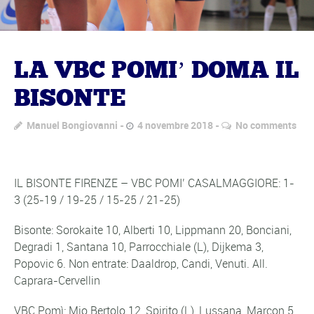
LA VBC POMI’ DOMA IL
BISONTE
Manuel Bongiovanni
4 novembre 2018
No comments
IL BISONTE FIRENZE – VBC POMI’ CASALMAGGIORE: 1-
3 (25-19 / 19-25 / 15-25 / 21-25)
Bisonte: Sorokaite 10, Alberti 10, Lippmann 20, Bonciani,
Degradi 1, Santana 10, Parrocchiale (L), Dijkema 3,
Popovic 6. Non entrate: Daaldrop, Candi, Venuti. All.
Caprara-Cervellin
VBC Pomì: Mio Bertolo 12, Spirito (L), Lussana, Marcon 5,