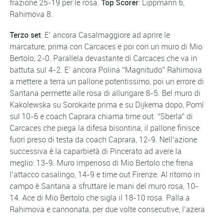
frazione 25-19 per le rosa.
Top Scorer
: Lippmann 6,
Rahimova 8.
Terzo set
. E’ ancora Casalmaggiore ad aprire le
marcature, prima con Carcaces e poi con un muro di Mio
Bertolo, 2-0. Parallela devastante di Carcaces che va in
battuta sul 4-2. E’ ancora Polina “Magnitudo” Rahimova
a mettere a terra un pallone potentissimo, poi un errore di
Santana permette alle rosa di allungare 8-5. Bel muro di
Kakolewska su Sorokaite prima e su Dijkema dopo, Pomì
sul 10-6 e coach Caprara chiama time out. “Sberla” di
Carcaces che piega la difesa bisontina, il pallone finisce
fuori preso di testa da coach Caprara, 12-9. Nell’azione
successiva è la caparbietà di Pincerato ad avere la
meglio: 13-9. Muro imperioso di Mio Bertolo che frena
l’attacco casalingo, 14-9 e time out Firenze. Al ritorno in
campo è Santana a sfruttare le mani del muro rosa, 10-
14. Ace di Mio Bertolo che sigla il 18-10 rosa. Palla a
Rahimova e cannonata, per due volte consecutive, l’azera