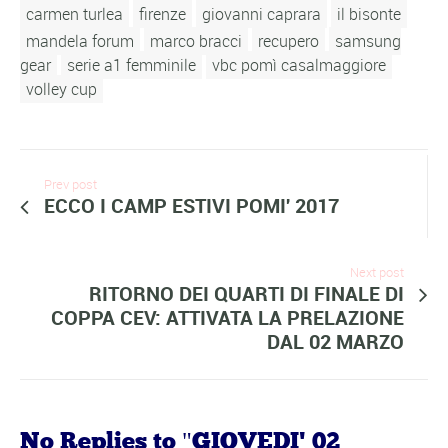
carmen turlea
firenze
giovanni caprara
il bisonte
mandela forum
marco bracci
recupero
samsung
gear
serie a1 femminile
vbc pomì casalmaggiore
volley cup
Prev post
ECCO I CAMP ESTIVI POMI' 2017
Next post
RITORNO DEI QUARTI DI FINALE DI
COPPA CEV: ATTIVATA LA PRELAZIONE
DAL 02 MARZO
No Replies to "GIOVEDI' 02