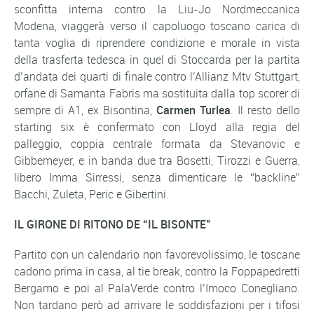
sconfitta interna contro la Liu-Jo Nordmeccanica
Modena, viaggerà verso il capoluogo toscano carica di
tanta voglia di riprendere condizione e morale in vista
della trasferta tedesca in quel di Stoccarda per la partita
d’andata dei quarti di finale contro l’Allianz Mtv Stuttgart,
orfane di Samanta Fabris ma sostituita dalla top scorer di
sempre di A1, ex Bisontina,
Carmen Turlea
. Il resto dello
starting six è confermato con Lloyd alla regia del
palleggio, coppia centrale formata da Stevanovic e
Gibbemeyer, e in banda due tra Bosetti, Tirozzi e Guerra,
libero Imma Sirressi, senza dimenticare le “backline”
Bacchi, Zuleta, Peric e Gibertini.
IL GIRONE DI RITONO DE “IL BISONTE”
Partito con un calendario non favorevolissimo, le toscane
cadono prima in casa, al tie break, contro la Foppapedretti
Bergamo e poi al PalaVerde contro l’Imoco Conegliano.
Non tardano però ad arrivare le soddisfazioni per i tifosi