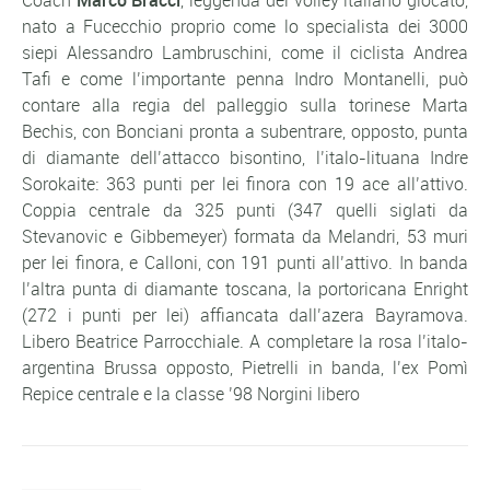
Coach
Marco Bracci
, leggenda del volley italiano giocato,
nato a Fucecchio proprio come lo specialista dei 3000
siepi Alessandro Lambruschini, come il ciclista Andrea
Tafi e come l’importante penna Indro Montanelli, può
contare alla regia del palleggio sulla torinese Marta
Bechis, con Bonciani pronta a subentrare, opposto, punta
di diamante dell’attacco bisontino, l’italo-lituana Indre
Sorokaite: 363 punti per lei finora con 19 ace all’attivo.
Coppia centrale da 325 punti (347 quelli siglati da
Stevanovic e Gibbemeyer) formata da Melandri, 53 muri
per lei finora, e Calloni, con 191 punti all’attivo. In banda
l’altra punta di diamante toscana, la portoricana Enright
(272 i punti per lei) affiancata dall’azera Bayramova.
Libero Beatrice Parrocchiale. A completare la rosa l’italo-
argentina Brussa opposto, Pietrelli in banda, l’ex Pomì
Repice centrale e la classe ’98 Norgini libero