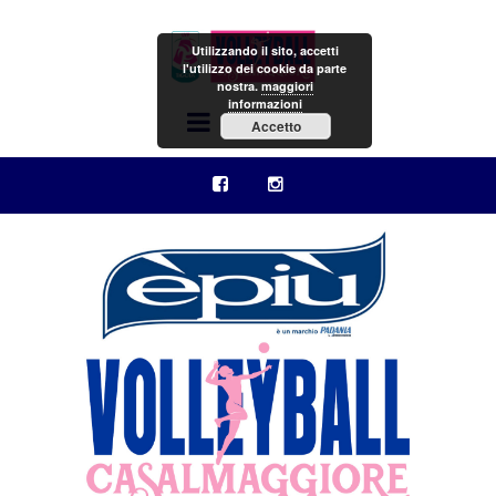
Utilizzando il sito, accetti
l'utilizzo dei cookie da parte
nostra.
maggiori
informazioni
Menu
Accetto