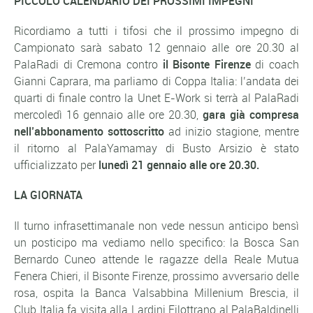
PICCOLO CALENDARIO DEI PROSSIMI IMPEGNI
Ricordiamo a tutti i tifosi che il prossimo impegno di
Campionato sarà sabato 12 gennaio alle ore 20.30 al
PalaRadi di Cremona contro
il Bisonte Firenze
di coach
Gianni Caprara, ma parliamo di Coppa Italia: l’andata dei
quarti di finale contro la Unet E-Work si terrà al PalaRadi
mercoledì 16 gennaio alle ore 20.30,
gara già compresa
nell’abbonamento sottoscritto
ad inizio stagione, mentre
il ritorno al PalaYamamay di Busto Arsizio è stato
ufficializzato per
lunedì 21 gennaio alle ore 20.30.
LA GIORNATA
Il turno infrasettimanale non vede nessun anticipo bensì
un posticipo ma vediamo nello specifico: la Bosca San
Bernardo Cuneo attende le ragazze della Reale Mutua
Fenera Chieri, il Bisonte Firenze, prossimo avversario delle
rosa, ospita la Banca Valsabbina Millenium Brescia, il
Club Italia fa visita alla Lardini Filottrano al PalaBaldinelli