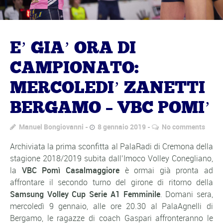
E’ GIA’ ORA DI
CAMPIONATO:
MERCOLEDI’ ZANETTI
BERGAMO – VBC POMI’
Manuel Bongiovanni
8 gennaio 2019
No comments
Archiviata la prima sconfitta al PalaRadi di Cremona della
stagione 2018/2019 subita dall’Imoco Volley Conegliano,
la
VBC Pomì Casalmaggiore
è ormai già pronta ad
affrontare il secondo turno del girone di ritorno della
Samsung Volley Cup Serie A1 Femminile
. Domani sera,
mercoledì 9 gennaio, alle ore 20.30 al PalaAgnelli di
Bergamo, le ragazze di coach Gaspari affronteranno le