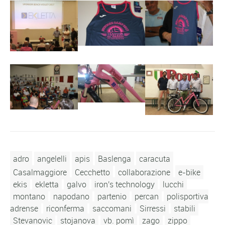
adro
angelelli
apis
Baslenga
caracuta
Casalmaggiore
Cecchetto
collaborazione
e-bike
ekis
ekletta
galvo
iron's technology
lucchi
montano
napodano
partenio
percan
polisportiva
adrense
riconferma
saccomani
Sirressi
stabili
Stevanovic
stojanova
vb. pomì
zago
zippo