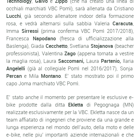
Technology
,
Galvo
e
Zippo
(che ha creato una linea di
occhiali marchiati VBC Pomì), sarà allenata da Cristiano
Lucchi
, già secondo allenatore indoor della formazione
rosa, e vedrà alternarsi sulla sabbia Valeria
Caracuta
,
Imma
Sirressi
(prima conferma VBC Pomì 2017/2018),
Francesca
Napodano
(fresca di ufficializzazione alla
Baslenga), Giada
Cecchetto
, Svetlana
Stojanova
(beacher
professionista), Valentina
Zago
(appena tornata a vestire
la maglia rosa), Laura
Saccomani,
Laura
Partenio,
Ilaria
Angelelli
(già al collegiale Pomì nel 2016/2017), Sonja
Percan
e Mila
Montano
. E’ stato mostrato poi il primo
capo Joma marchiato VBC Pomì.
E’ stato anche il momento per presentare le esclusive e-
bike prodotte dalla ditta
Ekletta
di Pegognaga (MN)
realizzate esclusivamente per la VBC. Ekletta nasce da un
team affiatato di ingegneri che proviene da una grande e
lunga esperienza nel mondo dell’auto, della moto e delle
e-bike, nelle piu’ importanti aziende internazionali e che