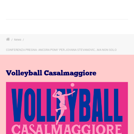
/
News
/
CONFERENZA PREGNA: ANCORA POMI’ PER JOVANA STEVANOVIC…MA NON SOLO
Volleyball Casalmaggiore