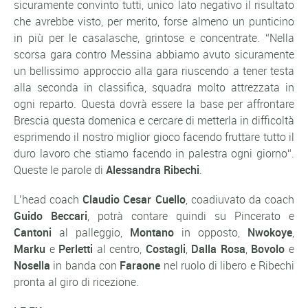
sicuramente convinto tutti, unico lato negativo il risultato
che avrebbe visto, per merito, forse almeno un punticino
in più per le casalasche, grintose e concentrate. “
Nella
scorsa gara contro Messina abbiamo avuto sicuramente
un bellissimo approccio alla gara riuscendo a tener testa
alla seconda in classifica, squadra molto attrezzata in
ogni reparto. Questa dovrà essere la base per affrontare
Brescia questa domenica e cercare di metterla in difficoltà
esprimendo il nostro miglior gioco facendo fruttare tutto il
duro lavoro che stiamo facendo in palestra ogni giorno
“.
Queste le parole di
Alessandra Ribechi
.
L’head coach
Claudio Cesar Cuello
, coadiuvato da coach
Guido Beccari
, potrà contare quindi su Pincerato e
Cantoni
al palleggio,
Montano
in opposto,
Nwokoye
,
Marku
e
Perletti
al centro,
Costagli
,
Dalla Rosa
,
Bovolo
e
Nosella
in banda con
Faraone
nel ruolo di libero e Ribechi
pronta al giro di ricezione.