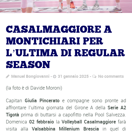
CASALMAGGIORE A
MONTICHIARI PER
L’ULTIMA DI REGULAR
SEASON
Manuel Bongiovanni
31 gennaio 2025
No comments
(la foto è di Davide Moroni)
Capitan
Giulia Pincerato
e compagne sono pronte ad
affrontare l’ultima giornata del Girone A della
Serie A2
Tigotà
prima di buttarsi a capofitto nella Pool Salvezza.
Domenica
02 febbraio
la
Volleyball Casalmaggiore
farà
visita alla
Valsabbina Millenium Brescia
in quel di