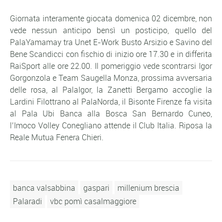
Giornata interamente giocata domenica 02 dicembre, non
vede nessun anticipo bensì un posticipo, quello del
PalaYamamay tra Unet E-Work Busto Arsizio e Savino del
Bene Scandicci con fischio di inizio ore 17.30 e in differita
RaiSport alle ore 22.00. Il pomeriggio vede scontrarsi Igor
Gorgonzola e Team Saugella Monza, prossima avversaria
delle rosa, al PalaIgor, la Zanetti Bergamo accoglie la
Lardini Filottrano al PalaNorda, il Bisonte Firenze fa visita
al Pala Ubi Banca alla Bosca San Bernardo Cuneo,
l’Imoco Volley Conegliano attende il Club Italia. Riposa la
Reale Mutua Fenera Chieri.
banca valsabbina
gaspari
millenium brescia
Palaradi
vbc pomì casalmaggiore