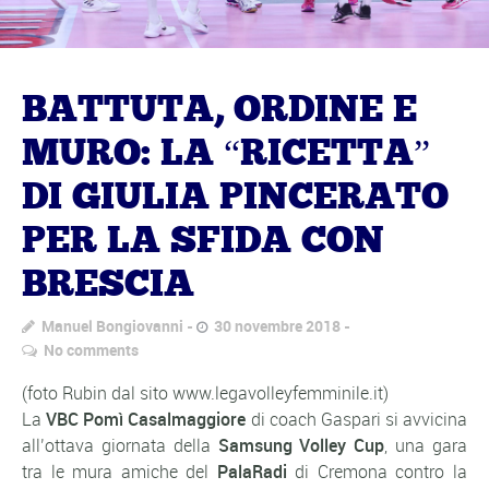
BATTUTA, ORDINE E
MURO: LA “RICETTA”
DI GIULIA PINCERATO
PER LA SFIDA CON
BRESCIA
Manuel Bongiovanni
30 novembre 2018
No comments
(foto Rubin dal sito www.legavolleyfemminile.it)
La
VBC Pomì Casalmaggiore
di coach Gaspari si avvicina
all’ottava giornata della
Samsung Volley Cup
, una gara
tra le mura amiche del
PalaRadi
di Cremona contro la