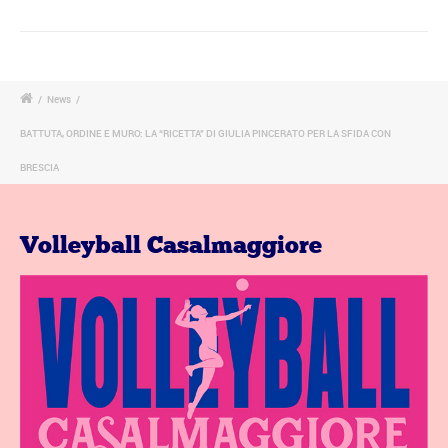
/
News
/
BATTUTA, ORDINE E MURO: LA “RICETTA” DI GIULIA PINCERATO PER LA SFIDA CON
BRESCIA
Volleyball Casalmaggiore