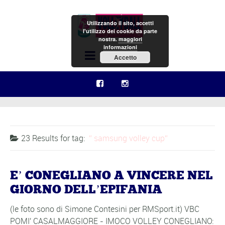
Utilizzando il sito, accetti
l'utilizzo dei cookie da parte
nostra.
maggiori
informazioni
Menu
Accetto
23 Results for
tag:
samsung volley cup
E’ CONEGLIANO A VINCERE NEL
GIORNO DELL’EPIFANIA
(le foto sono di Simone Contesini per RMSport.it) VBC
POMI' CASALMAGGIORE - IMOCO VOLLEY CONEGLIANO: