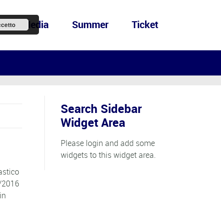
ews&Media
Summer
Ticket
cetto
Search Sidebar
Widget Area
Please login and add some
widgets to this widget area.
astico
5/2016
in