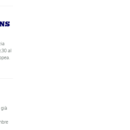
ONS
cia
,30 al
opea.
 già
mbre