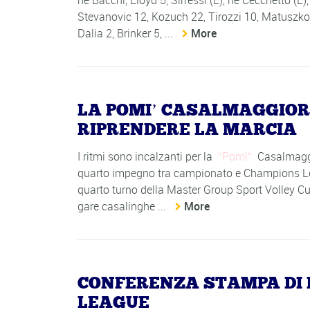
ne Bacchi, Lloyd 5, Sirressi (L), ne Cecchetto (L)
Stevanovic 12, Kozuch 22, Tirozzi 10, Matuszkova
Dalia 2, Brinker 5, ...
More
LA POMI’ CASALMAGGIOR
RIPRENDERE LA MARCIA
I ritmi sono incalzanti per la
Pomì
Casalmaggio
quarto impegno tra campionato e Champions Leag
quarto turno della Master Group Sport Volley Cu
gare casalinghe ...
More
CONFERENZA STAMPA DI
LEAGUE