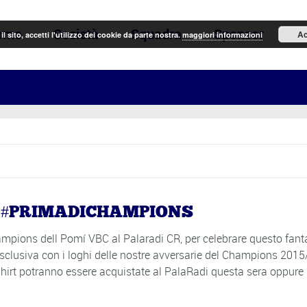
ome
Società
Squadra
Sponsor
N
Ac
il sito, accetti l'utilizzo dei cookie da parte nostra.
maggiori informazioni
N #PRIMADICHAMPIONS
pions dell Pomí VBC al Palaradi CR, per celebrare questo fant
sclusiva con i loghi delle nostre avversarie del Champions 201
rt potranno essere acquistate al PalaRadi questa sera oppure 