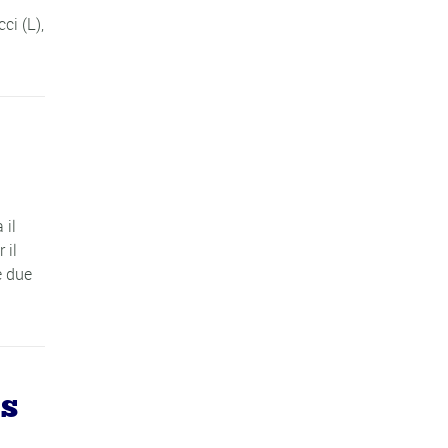
ci (L),
 il
 il
e due
NS