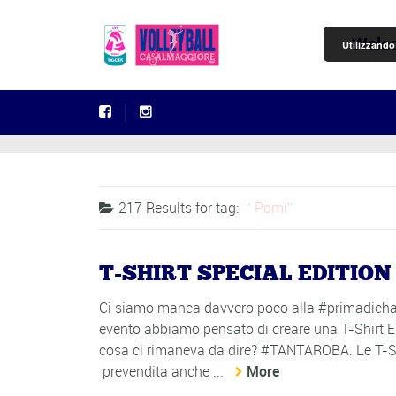
Welc
Utilizzando 
217 Results for
tag:
Pomì
T-SHIRT SPECIAL EDITIO
Ci siamo manca davvero poco alla #primadicham
evento abbiamo pensato di creare una T-Shirt E
cosa ci rimaneva da dire? #TANTAROBA. Le T-Shi
prevendita anche ...
More