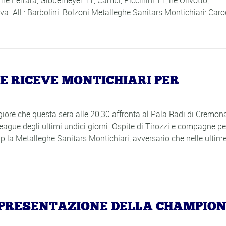
, ne Ferrara, Gibbemeyer 11, Cambi, Piccinini 11, ne Olivotto,
. All.: Barbolini-Bolzoni Metalleghe Sanitars Montichiari: Caroc
E RICEVE MONTICHIARI PER
re che questa sera alle 20,30 affronta al Pala Radi di Cremona
ue degli ultimi undici giorni. Ospite di Tirozzi e compagne per
p la Metalleghe Sanitars Montichiari, avversario che nelle ultim
 PRESENTAZIONE DELLA CHAMPIO