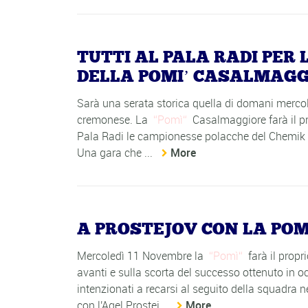
TUTTI AL PALA RADI PER
DELLA POMI’ CASALMAGG
Sarà una serata storica quella di domani merco
cremonese. La
Pomì
Casalmaggiore farà il p
Pala Radi le campionesse polacche del Chemik Po
Una gara che ...
More
A PROSTEJOV CON LA PO
Mercoledì 11 Novembre la
Pomì
farà il prop
avanti e sulla scorta del successo ottenuto in o
intenzionati a recarsi al seguito della squadr
con l'Agel Prostej...
More