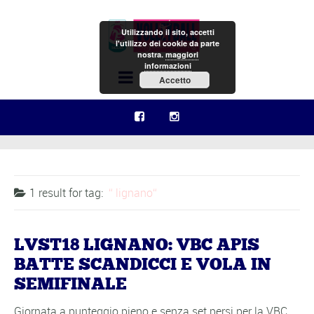
Utilizzando il sito, accetti
l'utilizzo dei cookie da parte
nostra.
maggiori
informazioni
Menu
Accetto
1 result for
tag:
lignano
LVST18 LIGNANO: VBC APIS
BATTE SCANDICCI E VOLA IN
SEMIFINALE
Giornata a punteggio pieno e senza set persi per la VBC