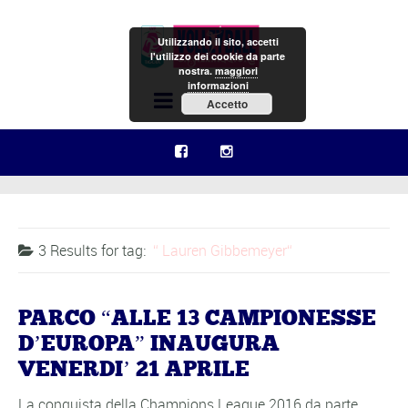
Utilizzando il sito, accetti
l'utilizzo dei cookie da parte
nostra.
maggiori
informazioni
Menu
Accetto
3 Results for
tag:
Lauren Gibbemeyer
PARCO “ALLE 13 CAMPIONESSE
D’EUROPA” INAUGURA
VENERDI’ 21 APRILE
La conquista della Champions League 2016 da parte