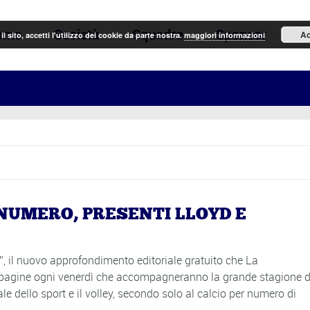
ome
Società
Squadra
Sponsor
N
Ac
il sito, accetti l'utilizzo dei cookie da parte nostra.
maggiori informazioni
 NUMERO, PRESENTI LLOYD E
”, il nuovo approfondimento editoriale gratuito che La
8 pagine ogni venerdì che accompagneranno la grande stagione d
e dello sport e il volley, secondo solo al calcio per numero di