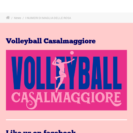
/
News
/
I NUMERI DI MAGLIA DELLE ROSA
Volleyball Casalmaggiore