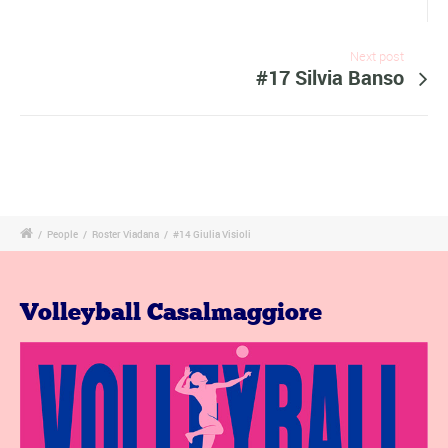
Next post
#17 Silvia Banso
/
People
/
Roster Viadana
/
#14 Giulia Visioli
Volleyball Casalmaggiore