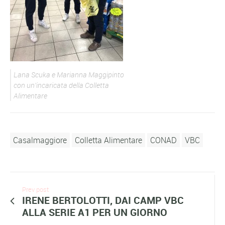
Lana Scuka e Marianna Maggipinto
con un’incaricata della Colletta
Alimentare
Casalmaggiore
Colletta Alimentare
CONAD
VBC
Prev post
IRENE BERTOLOTTI, DAI CAMP VBC
ALLA SERIE A1 PER UN GIORNO